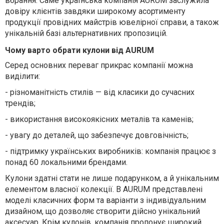
вбрання. Саме українська компанія AURUM заслужила
довіру клієнтів завдяки широкому асортименту
продукції провідних майстрів ювелірної справи, а також
унікальній базі альтернативних пропозицій.
Чому варто обрати кулони від AURUM
Серед основних переваг прикрас компанії можна
виділити:
-
різноманітність стилів — від класики до сучасних
трендів;
-
використання високоякісних металів та каменів;
-
увагу до деталей, що забезпечує довговічність;
-
підтримку українських виробників: компанія працює з
понад 60 локальними брендами.
Кулони здатні стати не лише подарунком, а й унікальним
елементом власної колекції. В AURUM представлені
моделі класичних форм та варіанти з індивідуальним
дизайном, що дозволяє створити дійсно унікальний
аксесуар. Крім кулонів, компанія пропонує широкий