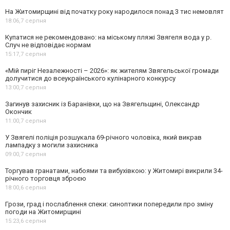
На Житомирщині від початку року народилося понад 3 тис немовлят
18:06,
7 серпня
Купатися не рекомендовано: на міському пляжі Звягеля вода у р.
Случ не відповідає нормам
15:17,
7 серпня
«Мій пиріг Незалежності – 2026»: як жителям Звягельської громади
долучитися до всеукраїнського кулінарного конкурсу
13:00,
7 серпня
Загинув захисник із Баранівки, що на Звягельщині, Олександр
Окончик
11:00,
7 серпня
У Звягелі поліція розшукала 69-річного чоловіка, який викрав
лампадку з могили захисника
09:00,
7 серпня
Торгував гранатами, набоями та вибухівкою: у Житомирі викрили 34-
річного торговця зброєю
18:00,
6 серпня
Грози, град і послаблення спеки: синоптики попередили про зміну
погоди на Житомирщині
15:23,
6 серпня