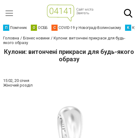
П
Помічник
О
ОСББ
C
COVID-19 у Новограді-Волинському
К
Кур
Головна
Бізнес новини
Кулони: витончені прикраси для будь-
якого образу
Кулони: витончені прикраси для будь-якого
образу
15:02,
20 січня
Жіночий розділ