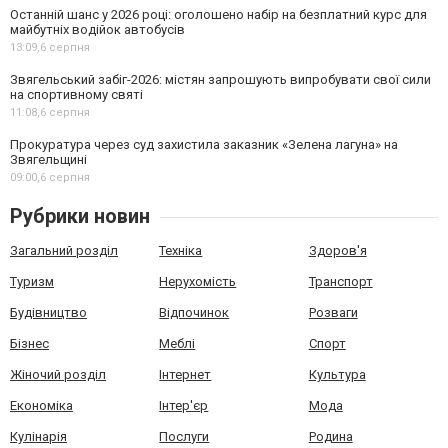
Останній шанс у 2026 році: оголошено набір на безплатний курс для
майбутніх водійок автобусів
13:09,
6 серпня
Звягельський забіг-2026: містян запрошують випробувати свої сили
на спортивному святі
11:08,
6 серпня
Прокуратура через суд захистила заказник «Зелена лагуна» на
Звягельщині
09:00,
6 серпня
Рубрики новин
Загальний розділ
Техніка
Здоров'я
Туризм
Нерухомість
Транспорт
Будівництво
Відпочинок
Розваги
Бізнес
Меблі
Спорт
Жіночий розділ
Інтернет
Культура
Економіка
Інтер'єр
Мода
Кулінарія
Послуги
Родина