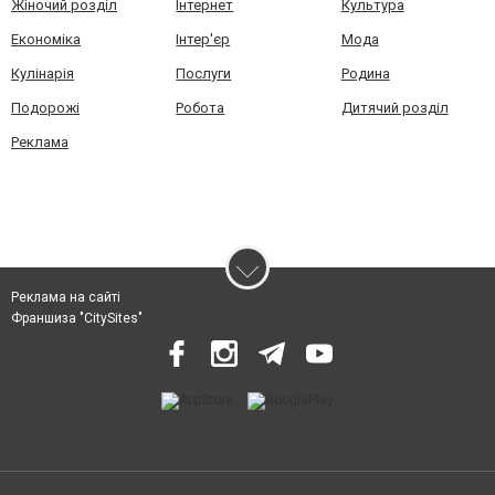
Жіночий розділ
Інтернет
Культура
Економіка
Інтер'єр
Мода
Кулінарія
Послуги
Родина
Подорожі
Робота
Дитячий розділ
Реклама
Реклама на сайті
Франшиза "CitySites"