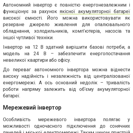
Автономний інвертор є повністю енергонезалежним і
функціонує за рахунок
якісної акумуляторної батареї
високої ємності. Його можна використовувати як
резервне джерело живлення для опалювального
обладнання, холодильників, комп’ютерів, насосів та
іншої чутливої техніки.
Інвертор на 12 В здатний вирішити базові потреби, а
модель на 24 В – забезпечити енергопостачання
невеликої квартири або офісу.
До переваг автономного інвертора можна віднести
високу надійність і незалежність від централізованої
енергомережі. А ось основний недолік – тривалість
роботи напряму залежить від об’єму акумуляторної
батареї.
Мережевий інвертор
Особливість мережевого інвертора полягає у
можливості одночасного підключення до сонячних
панелей і міської електромережі. Таким чином пристрій