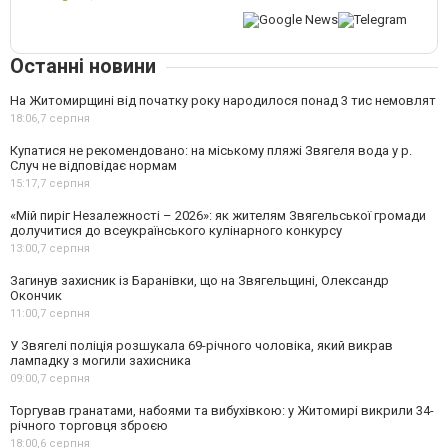
Останні новини
На Житомирщині від початку року народилося понад 3 тис немовлят
18:06,
7 серпня
Купатися не рекомендовано: на міському пляжі Звягеля вода у р.
Случ не відповідає нормам
15:17,
7 серпня
«Мій пиріг Незалежності – 2026»: як жителям Звягельської громади
долучитися до всеукраїнського кулінарного конкурсу
13:00,
7 серпня
Загинув захисник із Баранівки, що на Звягельщині, Олександр
Окончик
11:00,
7 серпня
У Звягелі поліція розшукала 69-річного чоловіка, який викрав
лампадку з могили захисника
09:00,
7 серпня
Торгував гранатами, набоями та вибухівкою: у Житомирі викрили 34-
річного торговця зброєю
18:00,
6 серпня