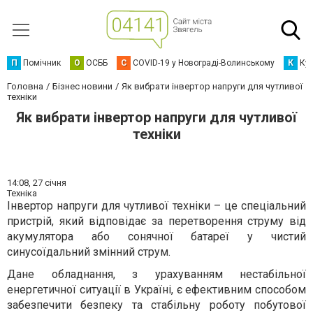
П
Помічник
О
ОСББ
C
COVID-19 у Новограді-Волинському
К
Кур
Головна
Бізнес новини
Як вибрати інвертор напруги для чутливої
техніки
Як вибрати інвертор напруги для чутливої
техніки
14:08,
27 січня
Техніка
Інвертор напруги для чутливої техніки – це спеціальний
пристрій, який відповідає за перетворення струму від
акумулятора або сонячної батареї у чистий
синусоїдальний змінний струм.
Дане обладнання, з урахуванням нестабільної
енергетичної ситуації в Україні, є ефективним способом
забезпечити безпеку та стабільну роботу побутової