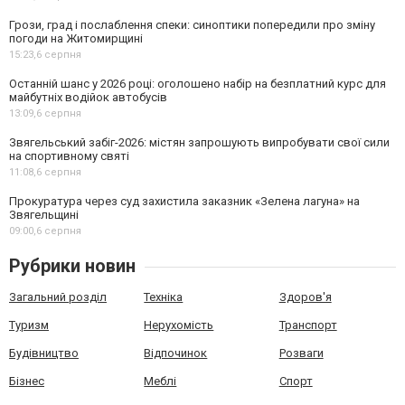
Грози, град і послаблення спеки: синоптики попередили про зміну
погоди на Житомирщині
15:23,
6 серпня
Останній шанс у 2026 році: оголошено набір на безплатний курс для
майбутніх водійок автобусів
13:09,
6 серпня
Звягельський забіг-2026: містян запрошують випробувати свої сили
на спортивному святі
11:08,
6 серпня
Прокуратура через суд захистила заказник «Зелена лагуна» на
Звягельщині
09:00,
6 серпня
Рубрики новин
Загальний розділ
Техніка
Здоров'я
Туризм
Нерухомість
Транспорт
Будівництво
Відпочинок
Розваги
Бізнес
Меблі
Спорт