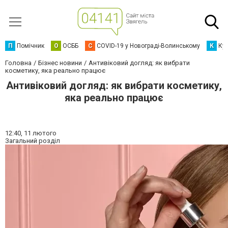
П
Помічник
О
ОСББ
C
COVID-19 у Новограді-Волинському
К
Кур
Головна
Бізнес новини
Антивіковий догляд: як вибрати
косметику, яка реально працює
Антивіковий догляд: як вибрати косметику,
яка реально працює
12:40,
11 лютого
Загальний розділ