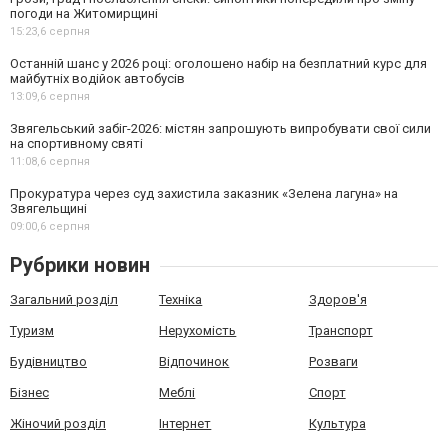
погоди на Житомирщині
15:23,
6 серпня
Останній шанс у 2026 році: оголошено набір на безплатний курс для
майбутніх водійок автобусів
13:09,
6 серпня
Звягельський забіг-2026: містян запрошують випробувати свої сили
на спортивному святі
11:08,
6 серпня
Прокуратура через суд захистила заказник «Зелена лагуна» на
Звягельщині
09:00,
6 серпня
Рубрики новин
Загальний розділ
Техніка
Здоров'я
Туризм
Нерухомість
Транспорт
Будівництво
Відпочинок
Розваги
Бізнес
Меблі
Спорт
Жіночий розділ
Інтернет
Культура