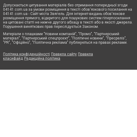
Допускається цитування матеріалів без отримання попередньої згоди
04141.com.ua за умови розміщення в тексті обов'язкового посилання на
04141.com.ua - Сайт міста Звягель. Для інтернет-видань обов'язкове
розміщення прямого, відкритого для пошукових систем гіперпосилання
на цитовані статті не нижче другого абзацу в тексті або в якості джерела.
Порушення виняткових прав переслідується Законом.
Матеріали з плашками "Новини компаній", "Промо", "Партнерський
матеріал", "Партнерський спецпроєкт", "Політичні новини", "Пресреліз",
"PR", "Офіційно", "Політична реклама" публікуються на правах реклами.
Політика конфіденційності
Правила сайту
Правила
класифайд
Редакційна політика