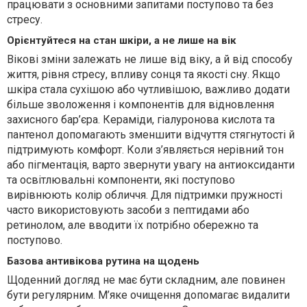
працювати з основними запитами поступово та без
стресу.
Орієнтуйтеся на стан шкіри, а не лише на вік
Вікові зміни залежать не лише від віку, а й від способу
життя, рівня стресу, впливу сонця та якості сну. Якщо
шкіра стала сухішою або чутливішою, важливо додати
більше зволоження і компонентів для відновлення
захисного бар’єра. Кераміди, гіалуронова кислота та
пантенол допомагають зменшити відчуття стягнутості й
підтримують комфорт. Коли з’являється нерівний тон
або пігментація, варто звернути увагу на антиоксиданти
та освітлювальні компоненти, які поступово
вирівнюють колір обличчя. Для підтримки пружності
часто використовують засоби з пептидами або
ретинолом, але вводити їх потрібно обережно та
поступово.
Базова антивікова рутина на щодень
Щоденний догляд не має бути складним, але повинен
бути регулярним. М’яке очищення допомагає видалити