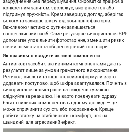
забруднення без пересушування. Сироватка працює з
конкретним запитом: зволожує, вирівнює тон або
підтримує пружність. Крем завершує догляд, зберігає
вологу та захищає шкіру від зовнішніх факторів.
Важливою частиною рутини залишається
сонцезахисний засіб. Саме регулярне використання SPF
допомагає уповільнити фотостаріння, зменшити ризик
появи пігментації та зберегти рівний тон шкіри.
Як правильно вводити активні компоненти
Антивікові засоби з активними компонентами дають
результат лише за умови грамотного використання.
Ретинол, кислоти та інші інтенсивні формули варто
додавати поступово, щоб шкіра адаптувалася. Почніть з
використання кілька разів на тиждень і уважно
слідкуйте за реакцією. Не варто поєднувати одразу
багато сильних компонентів в одному догляді — це
може спричинити сухість або подразнення. Краще
робити ставку на стабільність і комфорт, ніж на
швидкий, але агресивний ефект.