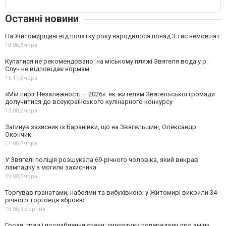
Останні новини
На Житомирщині від початку року народилося понад 3 тис немовлят
18:06,
Вчора
Купатися не рекомендовано: на міському пляжі Звягеля вода у р.
Случ не відповідає нормам
15:17,
Вчора
«Мій пиріг Незалежності – 2026»: як жителям Звягельської громади
долучитися до всеукраїнського кулінарного конкурсу
13:00,
Вчора
Загинув захисник із Баранівки, що на Звягельщині, Олександр
Окончик
11:00,
Вчора
У Звягелі поліція розшукала 69-річного чоловіка, який викрав
лампадку з могили захисника
09:00,
Вчора
Торгував гранатами, набоями та вибухівкою: у Житомирі викрили 34-
річного торговця зброєю
18:00,
6 серпня
Грози, град і послаблення спеки: синоптики попередили про зміну