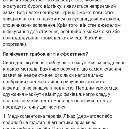
жовтувато-бурого відтінку, з'являється неприємний
запах. Без належної терапії грибок може повністю
знищити ніготь і поширитися на сусідні ділянки шкіри,
спричиняючи запалення. Крім того, він стає джерелом
інфікування для оточення, особливо в межах сім'ї або
при відвідуванні громадських місць (басейни,
спортзали).
Як лікувати грибок нігтів ефективно?
Сьогодні лікування грибку нігтів базується на поєднанні
кількох методів. Важливо розуміти, що самолікування
зазвичай неефективне, оскільки неправильно
підібраний препарат лише призупиняє розвиток
інфекції, а не знищує її повністю. Першим кроком до
одужання має бути візит до фахівця, наприклад, у
спеціалізований центр
Podolog-chernihiv.com.ua
, де
проведуть точну діагностику.
1. Медикаментозна терапія. Лікар (дерматолог або
подолог) на підставі діагностики призначає
протигрибкові засоби. При незначних ураженнях