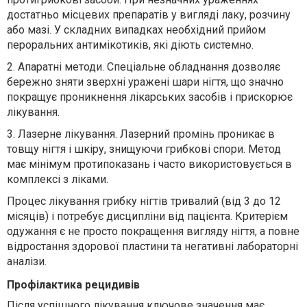
достатньо місцевих препаратів у вигляді лаку, розчину
або мазі. У складних випадках необхідний прийом
пероральних антимікотиків, які діють системно.
2. Апаратні методи. Спеціальне обладнання дозволяє
бережно зняти зверхні уражені шари нігтя, що значно
покращує проникнення лікарських засобів і прискорює
лікування.
3. Лазерне лікування. Лазерний промінь проникає в
товщу нігтя і шкіру, знищуючи грибкові спори. Метод
має мінімум протипоказань і часто використовується в
комплексі з ліками.
Процес лікування грибку нігтів тривалий (від 3 до 12
місяців) і потребує дисципліни від пацієнта. Критерієм
одужання є не просто покращення вигляду нігтя, а повне
відростання здорової пластини та негативні лабораторні
аналізи.
Профілактика рецидивів
Після успішного лікування ключове значення має