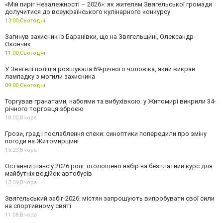
«Мій пиріг Незалежності – 2026»: як жителям Звягельської громади
долучитися до всеукраїнського кулінарного конкурсу
13:00,
Сьогодні
Загинув захисник із Баранівки, що на Звягельщині, Олександр
Окончик
11:00,
Сьогодні
У Звягелі поліція розшукала 69-річного чоловіка, який викрав
лампадку з могили захисника
09:00,
Сьогодні
Торгував гранатами, набоями та вибухівкою: у Житомирі викрили 34-
річного торговця зброєю
18:00,
Вчора
Грози, град і послаблення спеки: синоптики попередили про зміну
погоди на Житомирщині
15:23,
Вчора
Останній шанс у 2026 році: оголошено набір на безплатний курс для
майбутніх водійок автобусів
13:09,
Вчора
Звягельський забіг-2026: містян запрошують випробувати свої сили
на спортивному святі
11:08,
Вчора