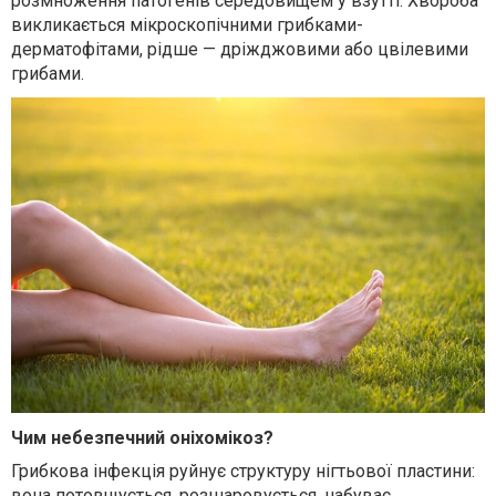
розмноження патогенів середовищем у взутті. Хвороба
викликається мікроскопічними грибками-
дерматофітами, рідше — дріжджовими або цвілевими
грибами.
Чим небезпечний оніхомікоз?
Грибкова інфекція руйнує структуру нігтьової пластини:
вона потовщується, розшаровується, набуває