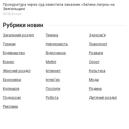
Прокуратура через суд захистила заказник «Зелена лагуна» на
Звягельщині
09:00,
Вчора
Рубрики новин
Загальний розділ
Техніка
Здоров'я
Туризм
Нерухомість
Транспорт
Будівництво
Відпочинок
Розваги
Бізнес
Меблі
Спорт
Жіночий розділ
Інтернет
Культура
Економіка
Інтер'єр
Мода
Кулінарія
Послуги
Родина
Подорожі
Робота
Дитячий розділ
Реклама