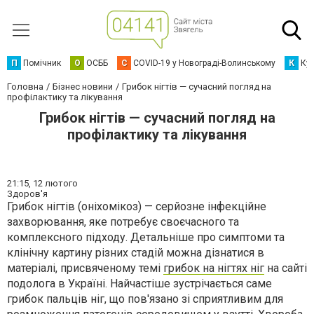
П
Помічник
О
ОСББ
C
COVID-19 у Новограді-Волинському
К
Кур
Головна
Бізнес новини
Грибок нігтів — сучасний погляд на
профілактику та лікування
Грибок нігтів — сучасний погляд на
профілактику та лікування
21:15,
12 лютого
Здоров'я
Грибок нігтів (оніхомікоз) — серйозне інфекційне
захворювання, яке потребує своєчасного та
комплексного підходу. Детальніше про симптоми та
клінічну картину різних стадій можна дізнатися в
матеріалі, присвяченому темі
грибок на нігтях ніг
на сайті
подолога в Україні. Найчастіше зустрічається саме
грибок пальців ніг, що пов'язано зі сприятливим для