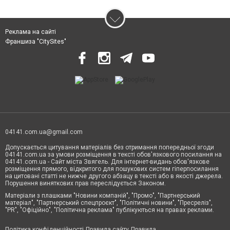
Реклама на сайті
Франшиза "CitySites"
04141.com.ua@gmail.com
Допускається цитування матеріалів без отримання попередньої згоди
04141.com.ua за умови розміщення в тексті обов'язкового посилання на
04141.com.ua - Сайт міста Звягель. Для інтернет-видань обов'язкове
розміщення прямого, відкритого для пошукових систем гіперпосилання
на цитовані статті не нижче другого абзацу в тексті або в якості джерела.
Порушення виняткових прав переслідується Законом.
Матеріали з плашками "Новини компаній", "Промо", "Партнерський
матеріал", "Партнерський спецпроєкт", "Політичні новини", "Пресреліз",
"PR", "Офіційно", "Політична реклама" публікуються на правах реклами.
Політика конфіденційності
Правила сайту
Правила