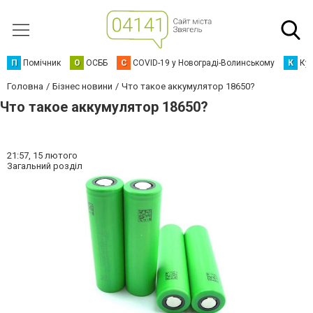
П
Помічник
О
ОСББ
C
COVID-19 у Новограді-Волинському
К
Кур
Головна
Бізнес новини
Что такое аккумулятор 18650?
Что такое аккумулятор 18650?
21:57,
15 лютого
Загальний розділ