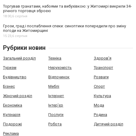
Торгував гранатами, набоями та вибухівкою: у Житомирі викрили 34-
річного торговця зброєю
18:00,
6 серпня
Грози, град і послаблення спеки: синоптики попередили про зміну
погоди на Житомирщині
15:23,
6 серпня
Рубрики новин
Загальний розділ
Техніка
Здоров'я
Туризм
Нерухомість
Транспорт
Будівництво
Відпочинок
Розваги
Бізнес
Меблі
Спорт
Жіночий розділ
Інтернет
Культура
Економіка
Інтер'єр
Мода
Кулінарія
Послуги
Родина
Подорожі
Робота
Дитячий розділ
Реклама