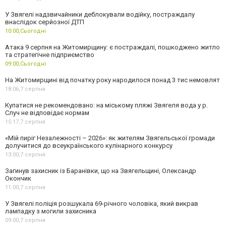
У Звягелі надзвичайники деблокували водійку, постраждалу
внаслідок серйозної ДТП
10:00,
Сьогодні
Атака 9 серпня на Житомирщину: є постраждалі, пошкоджено житло
та стратегічне підприємство
09:00,
Сьогодні
На Житомирщині від початку року народилося понад 3 тис немовлят
18:06,
7 серпня
Купатися не рекомендовано: на міському пляжі Звягеля вода у р.
Случ не відповідає нормам
15:17,
7 серпня
«Мій пиріг Незалежності – 2026»: як жителям Звягельської громади
долучитися до всеукраїнського кулінарного конкурсу
13:00,
7 серпня
Загинув захисник із Баранівки, що на Звягельщині, Олександр
Окончик
11:00,
7 серпня
У Звягелі поліція розшукала 69-річного чоловіка, який викрав
лампадку з могили захисника
09:00,
7 серпня