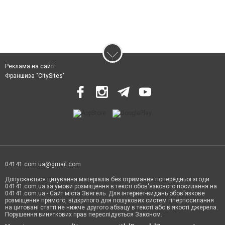
Реклама на сайті
Франшиза "CitySites"
04141.com.ua@gmail.com
Допускається цитування матеріалів без отримання попередньої згоди
04141.com.ua за умови розміщення в тексті обов'язкового посилання на
04141.com.ua - Сайт міста Звягель. Для інтернет-видань обов'язкове
розміщення прямого, відкритого для пошукових систем гіперпосилання
на цитовані статті не нижче другого абзацу в тексті або в якості джерела.
Порушення виняткових прав переслідується Законом.