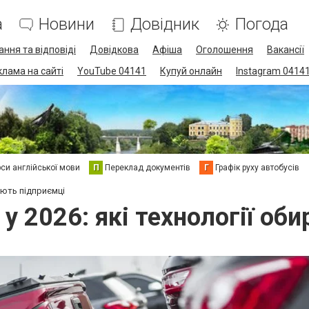
а
Новини
Довідник
Погода
ання та відповіді
Довідкова
Афіша
Оголошення
Вакансії
клама на сайті
YouTube 04141
Купуй онлайн
Instagram 0414
си англійської мови
П
Переклад документів
Г
Графік руху автобусів
ають підприємці
у 2026: які технології об