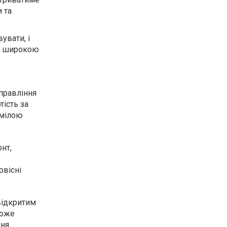
 та
увати, і
но широкою
управління
ість за
умілою
нт,
рвісні
відкритим
може
ння