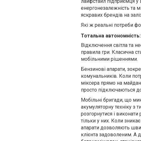
лайфстайл підприємця у ц
енергонезалежність та мі
яскравих брендів на залі
Які ж реальні потреби фо
Тотальна автономність:
Відключення світла та не
правила гри. Класична с
мобільними рішеннями.
Бензинові апарати, зокре
комунальників. Коли потр
міксера прямо на майданч
просто підключаються до
Мобільні бригади, що мию
акумуляторну техніку з т
розгорнутися і виконати 
тільки у них. Коли зника
апарати дозволяють швидк
клієнта задоволеним. А д