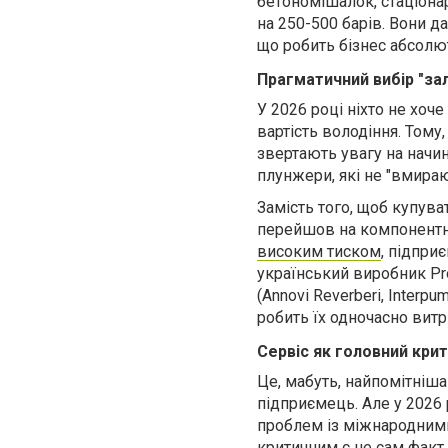
бетономішалок, стаціон
на 250-500 барів. Вони д
що робить бізнес абсолю
Прагматичний вибір "зал
У 2026 році ніхто не хоч
вартість володіння. Тому
звертають увагу на начин
плунжери, які не "вмирают
Замість того, щоб купува
перейшов на компонентн
високим тиском
, підпри
український виробник Pro
(Annovi Reverberi, Inte
робить їх одночасно вит
Сервіс як головний крит
Це, мабуть, найпомітніша
підприємець. Але у 2026 
проблем із міжнародними
критичним є не сам факт 