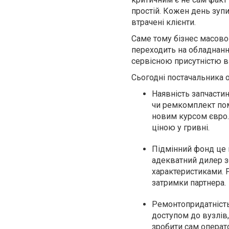
простій. Кожен день зупи
втрачені клієнти.
Саме тому бізнес масово 
переходить на обладнанн
сервісною присутністю в 
Сьогодні постачальника о
Наявність запчастин
чи ремкомплект пом
новим курсом євро. 
ціною у гривні.
Підмінний фонд це 
адекватний дилер з
характеристиками. Р
затримки партнера.
Ремонтопридатність
доступом до вузлів
зробити сам операто