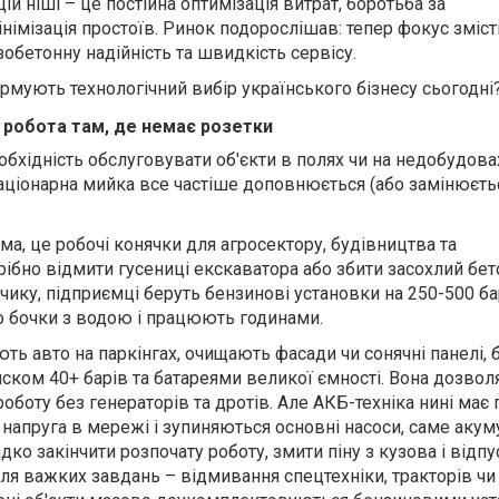
ій ніші – це постійна оптимізація витрат, боротьба за
німізація простоїв. Ринок подорослішав: тепер фокус зміст
зобетонну надійність та швидкість сервісу.
рмують технологічний вибір українського бізнесу сьогодні
 робота там, де немає розетки
обхідність обслуговувати об'єкти в полях чи на недобудова
таціонарна мийка все частіше доповнюється (або замінюєть
ма, це робочі конячки для агросектору, будівництва та
ібно відмити гусениці екскаватора або збити засохлий бет
ику, підприємці беруть бензинові установки на 250-500 ба
 бочки з водою і працюють годинами.
ть авто на паркінгах, очищають фасади чи сонячні панелі, 
иском 40+ барів та батареями великої ємності. Вона дозво
роботу без генераторів та дротів. Але АКБ-техніка нині має 
є напруга в мережі і зупиняються основні насоси, саме акум
о закінчити розпочату роботу, змити піну з кузова і відпу
ля важких завдань – відмивання спецтехніки, тракторів чи