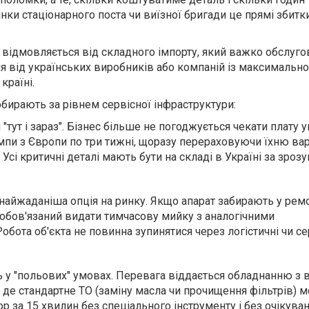
нки стаціонарного поста чи виїзної бригади це прямі збитки
відмовляється від складного імпорту, який важко обслугов
я від українських виробників або компаній із максималь
країні.
бирають за рівнем сервісної інфраструктури:
 "тут і зараз". Бізнес більше не погоджується чекати плату 
пи з Європи по три тижні, щоразу перераховуючи їхню варт
Усі критичні деталі мають бути на складі в Україні за зроз
найжаданіша опція на ринку. Якщо апарат забирають у ремо
обов'язаний видати тимчасову мийку з аналогічними
обота об'єкта не повинна зупинятися через логістичні чи се
 у "польових" умовах. Перевага віддається обладнанню з 
, де стандартне ТО (заміну масла чи прочищення фільтрів) 
р за 15 хвилин без спеціального інструменту і без очікува