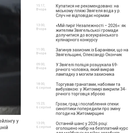
15:17,
Купатися не рекомендовано: на
Вчора
міському пляжі Звягеля вода у р.
Случ не відповідає нормам
13:00,
«Мій пиріг Незалежності – 2026»: як
Вчора
жителям Звягельської громади
долучитися до всеукраїнського
кулінарного конкурсу
11:00,
Загинув захисник із Баранівки, що на
Вчора
Звягельщині, Олександр Окончик
09:00,
У Звягелі поліція розшукала 69-
Вчора
річного чоловіка, який викрав
лампадку з могили захисника
18:00,
Торгував гранатами, набоями та
6 серпня
вибухівкою: у Житомирі викрили 34-
річного торговця зброєю
15:23,
Грози, град і послаблення спеки:
6 серпня
синоптики попередили про зміну
погоди на Житомирщині
йлінгу у
13:09,
Останній шанс у 2026 році:
шній
6 серпня
оголошено набір на безплатний курс