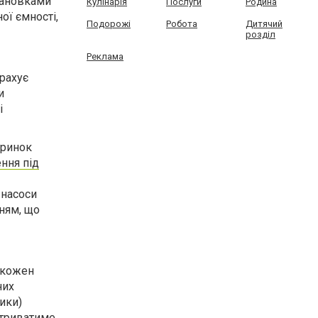
тановками
Кулінарія
Послуги
Родина
ої ємності,
Подорожі
Робота
Дитячий
розділ
Реклама
 рахує
и
і
 ринок
ння під
 насоси
нням, що
є кожен
них
ики)
 триватиме