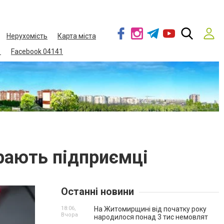
Нерухомість
Карта міста
1
Facebook 04141
ирають підприємці
Останні новини
18:06,
На Житомирщині від початку року
Вчора
народилося понад 3 тис немовлят