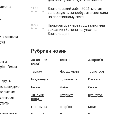
для майбутніх водійок автобусів
ився з
11:08,
Звягельський забіг-2026: містян
6 серпня
запрошують випробувати свої сили
на спортивному святі
?
09:00,
Прокуратура через суд захистила
6 серпня
заказник «Зелена лагуна» на
Звягельщині
х змінили
ся)
Рубрики новин
Загальний
Техніка
Здоров'я
он з
розділ
рів. Вони
Туризм
Нерухомість
Транспорт
Будівництво
Відпочинок
Розваги
беруть
ляє швидко
Бізнес
Меблі
Спорт
попит не
Жіночий
Інтернет
Культура
уляторні
розділ
стити
Економіка
Інтер'єр
Мода