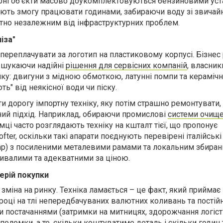
арні об'єкти масово доукомплектовуються бензиновими ус
ають змогу працювати годинами, забираючи воду зі звичайн
тно незалежним від інфраструктурних проблем.
іза"
е переплачувати за логотип на пластиковому корпусі. Бізнес
, шукаючи надійні
рішення для сервісних компаній
, власник
ку: двигуни з мідною обмоткою, латунні помпи та керамічн
ь" від неякісної води чи піску.
ти дорогу імпортну техніку, яку потім страшно ремонтувати,
ий підхід. Наприклад, обираючи промислові
системи очище
ємці часто розглядають техніку на кшталт тієї, що пропонує
fter, оскільки такі апарати поєднують перевірені італійські
rpump) з посиленими металевими рамами та локальним збира
ривалими та адекватними за ціною.
ерій покупки
 зміна на ринку. Техніка ламається – це факт, який прийма
році на тлі непередбачуваних валютних коливань та постій
 постачаннями (затримки на митницях, здорожчання логіст
поломки, а те, скільки коштуватиме деталь і скільки годин