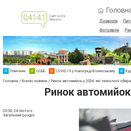
Головн
Дозвілля
Пит
Фотозвіти
Ре
П
Помічник
О
ОСББ
C
COVID-19 у Новограді-Волинському
К
Кур
Головна
Бізнес новини
Ринок автомийок у 2026: які технології обир
Ринок автомийок 
20:50,
24 лютого
Загальний розділ