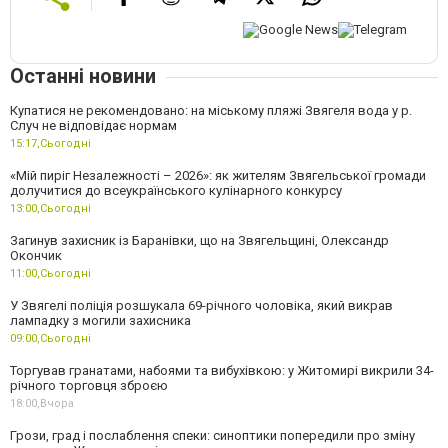
Останні новини
Купатися не рекомендовано: на міському пляжі Звягеля вода у р.
Случ не відповідає нормам
15:17,
Сьогодні
«Мій пиріг Незалежності – 2026»: як жителям Звягельської громади
долучитися до всеукраїнського кулінарного конкурсу
13:00,
Сьогодні
Загинув захисник із Баранівки, що на Звягельщині, Олександр
Окончик
11:00,
Сьогодні
У Звягелі поліція розшукала 69-річного чоловіка, який викрав
лампадку з могили захисника
09:00,
Сьогодні
Торгував гранатами, набоями та вибухівкою: у Житомирі викрили 34-
річного торговця зброєю
18:00,
Вчора
Грози, град і послаблення спеки: синоптики попередили про зміну