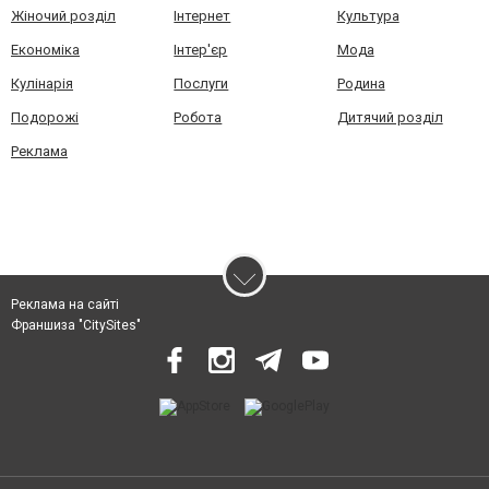
Жіночий розділ
Інтернет
Культура
Економіка
Інтер'єр
Мода
Кулінарія
Послуги
Родина
Подорожі
Робота
Дитячий розділ
Реклама
Реклама на сайті
Франшиза "CitySites"