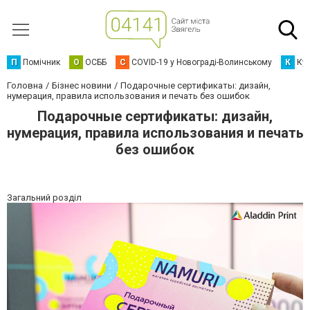
П
Помічник
О
ОСББ
C
COVID-19 у Новограді-Волинському
К
Кур
Головна
Бізнес новини
Подарочные сертификаты: дизайн,
нумерация, правила использования и печать без ошибок
Подарочные сертификаты: дизайн,
нумерация, правила использования и печать
без ошибок
Загальний розділ