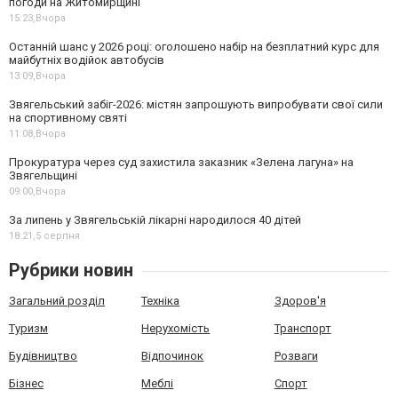
погоди на Житомирщині
15:23,
Вчора
Останній шанс у 2026 році: оголошено набір на безплатний курс для
майбутніх водійок автобусів
13:09,
Вчора
Звягельський забіг-2026: містян запрошують випробувати свої сили
на спортивному святі
11:08,
Вчора
Прокуратура через суд захистила заказник «Зелена лагуна» на
Звягельщині
09:00,
Вчора
За липень у Звягельській лікарні народилося 40 дітей
18:21,
5 серпня
Рубрики новин
Загальний розділ
Техніка
Здоров'я
Туризм
Нерухомість
Транспорт
Будівництво
Відпочинок
Розваги
Бізнес
Меблі
Спорт