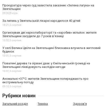
Прокуратура через суд захистила заказник «Зелена лагуна» на
Звягельщині
09:00,
Вчора
За липень у Звягельській лікарні народилося 40 дітей
18:21,
5 серпня
Організував дві нарколабораторії та «заробив» мільйон: жителя
Звягельщини засудили до 7 років в'язниці
15:32,
5 серпня
У селі Велика Цвіля на Звягельщині блискавка влучила в житловий
будинок
13:01,
5 серпня
Повалені дерева та зірвані дахи: у Ємільчинській громаді на
Звягельщині ліквідовують наслідки негоди
10:37,
5 серпня
Аномальні +37°C: жителів Звягельщини попереджають про
екстремальну погоду
09:10,
5 серпня
Рубрики новин
Загальний розділ
Техніка
Здоров'я