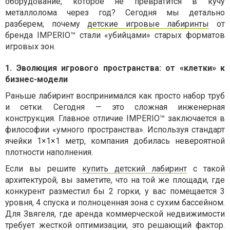
оборудование, которое не превратится в кучу
металлолома через год? Сегодня мы детально
разберем, почему
детские игровые лабиринты
от
бренда IMPERIO™ стали «убийцами» старых форматов
игровых зон.
1. Эволюция игрового пространства: от «клетки» к
бизнес-модели
Раньше лабиринт воспринимался как просто набор труб
и сетки. Сегодня — это сложная инженерная
конструкция. Главное отличие IMPERIO™ заключается в
философии «умного пространства». Используя стандарт
ячейки 1×1×1 метр, компания добилась невероятной
плотности наполнения.
Если вы решите
купить детский лабиринт
с такой
архитектурой, вы заметите, что на той же площади, где
конкурент разместил бы 2 горки, у вас помещается 3
уровня, 4 спуска и полноценная зона с сухим бассейном.
Для Звягеля, где аренда коммерческой недвижимости
требует жесткой оптимизации, это решающий фактор.