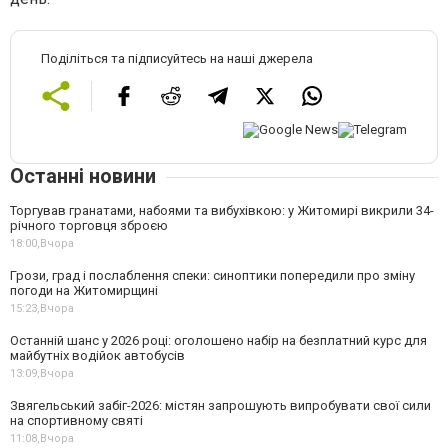
Поділіться та підписуйтесь на наші джерела
Останні новини
Торгував гранатами, набоями та вибухівкою: у Житомирі викрили 34-
річного торговця зброєю
18:00,
Вчора
Грози, град і послаблення спеки: синоптики попередили про зміну
погоди на Житомирщині
15:23,
Вчора
Останній шанс у 2026 році: оголошено набір на безплатний курс для
майбутніх водійок автобусів
13:09,
Вчора
Звягельський забіг-2026: містян запрошують випробувати свої сили
на спортивному святі
11:08,
Вчора