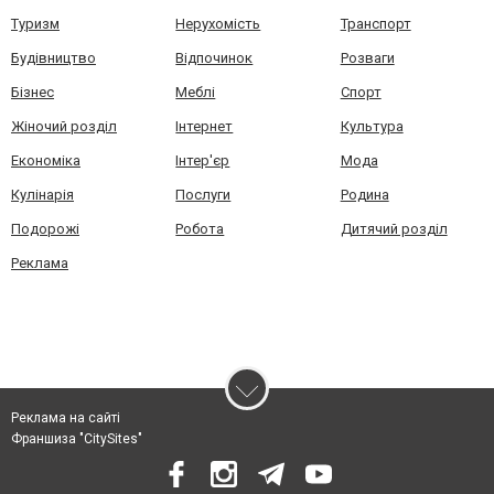
Туризм
Нерухомість
Транспорт
Будівництво
Відпочинок
Розваги
Бізнес
Меблі
Спорт
Жіночий розділ
Інтернет
Культура
Економіка
Інтер'єр
Мода
Кулінарія
Послуги
Родина
Подорожі
Робота
Дитячий розділ
Реклама
Реклама на сайті
Франшиза "CitySites"