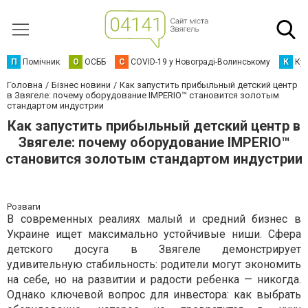
П
Помічник
О
ОСББ
C
COVID-19 у Новограді-Волинському
К
Кур
Головна
Бізнес новини
Как запустить прибыльный детский центр
в Звягеле: почему оборудование IMPERIO™ становится золотым
стандартом индустрии
Как запустить прибыльный детский центр в
Звягеле: почему оборудование IMPERIO™
становится золотым стандартом индустрии
Розваги
В современных реалиях малый и средний бизнес в
Украине ищет максимально устойчивые ниши. Сфера
детского досуга в Звягеле демонстрирует
удивительную стабильность: родители могут экономить
на себе, но на развитии и радости ребенка — никогда.
Однако ключевой вопрос для инвестора: как выбрать