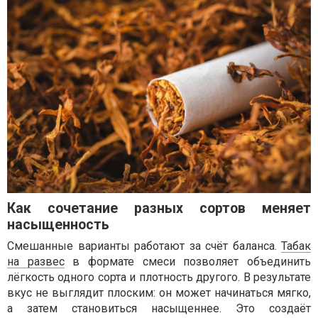
Как сочетание разных сортов меняет
насыщенность
Смешанные варианты работают за счёт баланса.
Табак
на развес
в формате смеси позволяет объединить
лёгкость одного сорта и плотность другого. В результате
вкус не выглядит плоским: он может начинаться мягко,
а затем становиться насыщеннее. Это создаёт