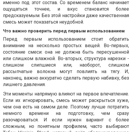
именно под этот состав. Со временем баланс начинает
ощущаться точнее, и вкус становится более
предсказуемым. Без этой настройки даже качественная
смесь может показаться неудобной.
Что важно проверить перед первым использованием
Перед первым использованием стоит обратить
внимание на несколько простых вещей. Во-первых,
состояние смеси: она не должна быть пересушенной
или слишком влажной. Во-вторых, структура нарезки -
слишком слипшиеся или, наоборот, слишком
рассыпчатые волокна могут повлиять на тягу. И,
наконец, важно аккуратно сделать первую набивку, без
лишнего давления.
Эти моменты напрямую влияют на первое впечатление.
Если их игнорировать, смесь может раскрыться хуже,
чем она есть на самом деле. Поэтому лучше потратить
немного времени на подготовку, чем сразу
разочароваться. И если нужен вариант с более
сложным, но понятным профилем, часто выбирают