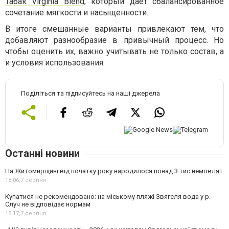
Табак Virginia Blend
, который даёт сбалансированное
сочетание мягкости и насыщенности.
В итоге смешанные варианты привлекают тем, что
добавляют разнообразие в привычный процесс. Но
чтобы оценить их, важно учитывать не только состав, а
и условия использования.
Поділіться та підписуйтесь на наші джерела
Останні новини
На Житомирщині від початку року народилося понад 3 тис немовлят
18:06,
7 серпня
Купатися не рекомендовано: на міському пляжі Звягеля вода у р.
Случ не відповідає нормам
15:17,
7 серпня