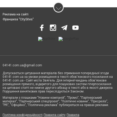
Реклама на сайті
Франшиза "CitySites"
04141.com.ua@gmail.com
Допускається цитування матеріалів без отримання попередньої згоди
04141.com.ua за умови розміщення в тексті обов'язкового посилання на
04141.com.ua - Сайт міста Звягель. Для інтернет-видань обов'язкове
розміщення прямого, відкритого для пошукових систем гіперпосилання
на цитовані статті не нижче другого абзацу в тексті або в якості джерела.
Порушення виняткових прав переслідується Законом.
Матеріали з плашками "Новини компаній", "Промо", "Партнерський
матеріал", "Партнерський спецпроєкт", "Політичні новини", "Пресреліз",
"PR", "Офіційно", "Політична реклама" публікуються на правах реклами.
Політика конфіденційності
Правила сайту
Правила