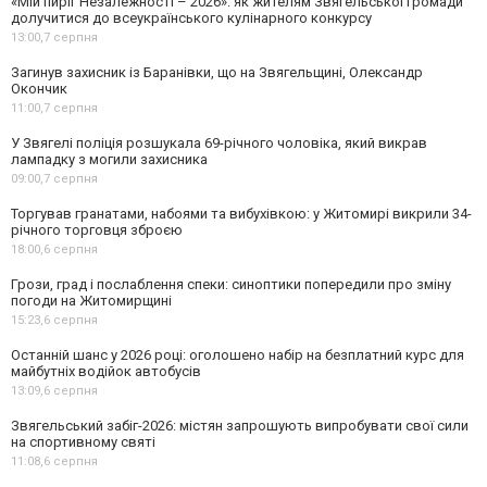
«Мій пиріг Незалежності – 2026»: як жителям Звягельської громади
долучитися до всеукраїнського кулінарного конкурсу
13:00,
7 серпня
Загинув захисник із Баранівки, що на Звягельщині, Олександр
Окончик
11:00,
7 серпня
У Звягелі поліція розшукала 69-річного чоловіка, який викрав
лампадку з могили захисника
09:00,
7 серпня
Торгував гранатами, набоями та вибухівкою: у Житомирі викрили 34-
річного торговця зброєю
18:00,
6 серпня
Грози, град і послаблення спеки: синоптики попередили про зміну
погоди на Житомирщині
15:23,
6 серпня
Останній шанс у 2026 році: оголошено набір на безплатний курс для
майбутніх водійок автобусів
13:09,
6 серпня
Звягельський забіг-2026: містян запрошують випробувати свої сили
на спортивному святі
11:08,
6 серпня