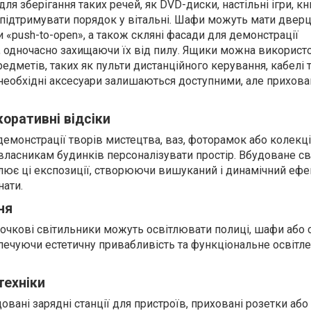
ля зберігання таких речей, як DVD-диски, настільні ігри, кн
підтримувати порядок у вітальні. Шафи можуть мати дверц
 «push-to-open», а також скляні фасади для демонстрації
 одночасно захищаючи їх від пилу. Ящики можна використ
редметів, таких як пульти дистанційного керування, кабелі 
у необхідні аксесуари залишаються доступними, але прихов
коративні відсіки
 демонстрації творів мистецтва, ваз, фоторамок або колекц
власникам будинків персоналізувати простір. Вбудоване св
слює ці експозиції, створюючи вишуканий і динамічний ефе
ати.
ня
 точкові світильники можуть освітлювати полиці, шафи або 
зпечуючи естетичну привабливість та функціональне освітл
техніки
вані зарядні станції для пристроїв, приховані розетки або