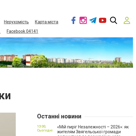
Нерухомість
Карта міста
1
Facebook 04141
ки
Останні новини
13:00,
«Мій пиріг Незалежності – 2026»: як
Сьогодні
жителям Звягельської громади