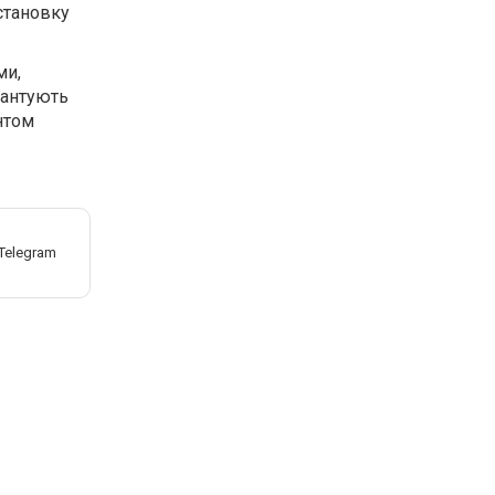
становку
ми,
арантують
нтом