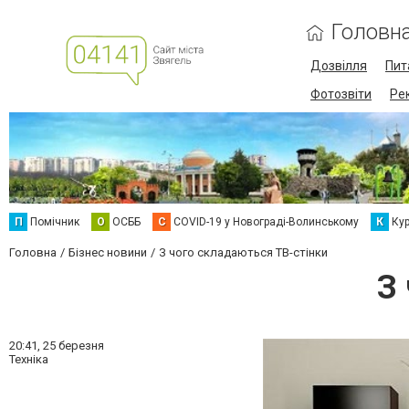
Головн
Дозвілля
Пит
Фотозвіти
Ре
П
Помічник
О
ОСББ
C
COVID-19 у Новограді-Волинському
К
Кур
Головна
Бізнес новини
З чого складаються ТВ-стінки
З
20:41,
25 березня
Техніка