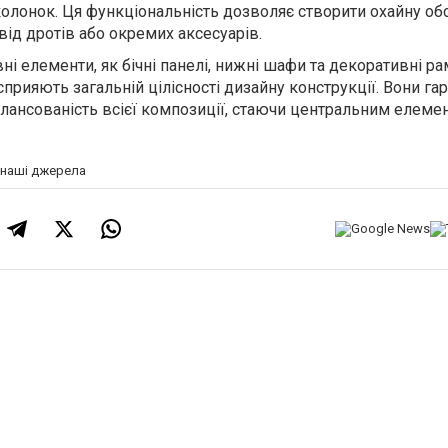
 колонок. Ця функціональність дозволяє створити охайну об
від дротів або окремих аксесуарів.
вні елементи, як бічні панелі, нижні шафи та декоративні ра
 сприяють загальній цілісності дизайну конструкції. Вони г
балансованість всієї композиції, стаючи центральним елеме
а наші джерела