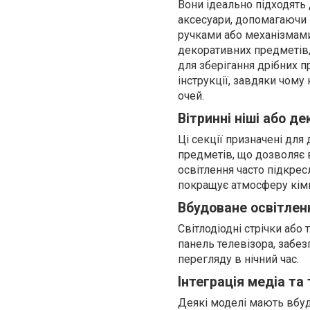
Вони ідеально підходять д
аксесуари, допомагаючи 
ручками або механізмами
декоративних предметів,
для зберігання дрібних п
інструкції, завдяки чом
очей.
Вітринні ніші або де
Ці секції призначені для
предметів, що дозволяє 
освітлення часто підкре
покращує атмосферу кімн
Вбудоване освітлен
Світлодіодні стрічки або
панель телевізора, забе
перегляду в нічний час.
Інтеграція медіа та 
Деякі моделі мають вбудо