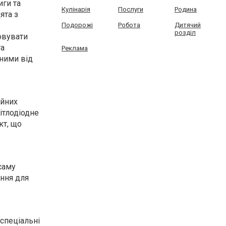
иги та
Кулінарія
Послуги
Родина
ята з
Подорожі
Робота
Дитячий
розділ
овувати
та
Реклама
аними від
ійних
ітлодіодне
кт, що
саму
ення для
 спеціальні