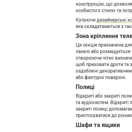
конструкцію, що дозволяє
особистого стилю та пот
Купуючи
дизайнерські к
яка складатиметься з так
Зона кріплення тел
Ця секція призначена для
панелі або розміщується н
створюючи чітко визначе
щоб приховати дроти та 
оздоблені декоративними
або фактурні поверхні.
Полиці
Відкриті або закриті пол
та аудіосистем. Відкриті
закриті полиці допомага
пристосуватися до різних
Шафи та ящики