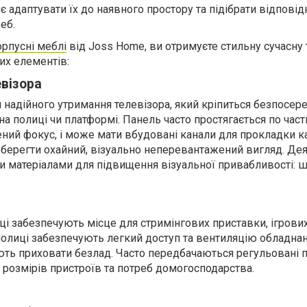
 адаптувати їх до наявного простору та підібрати відповід
реб.
орпусні меблі
від Joss Home, ви отримуєте стильну сучасну т
их елементів:
евізора
 надійного утримання телевізора, який кріпиться безпосер
а полиці чи платформі. Панель часто простягається по части
ний фокус, і може мати вбудовані канали для прокладки ка
зберегти охайний, візуально неперевантажений вигляд. Дея
 матеріалами для підвищення візуальної привабливості: ш
иці забезпечують місце для стримінгових приставки, ігрови
 полиці забезпечують легкий доступ та вентиляцію обладнанн
ють приховати безлад. Часто передбачаються регульовані п
 розмірів пристроїв та потреб домогосподарства.