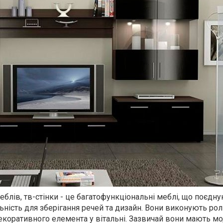
еблів, тв-стінки - це багатофункціональні меблі, що поєдн
ьність для зберігання речей та дизайн. Вони виконують рол
декоративного елемента у вітальні. Зазвичай вони мають м