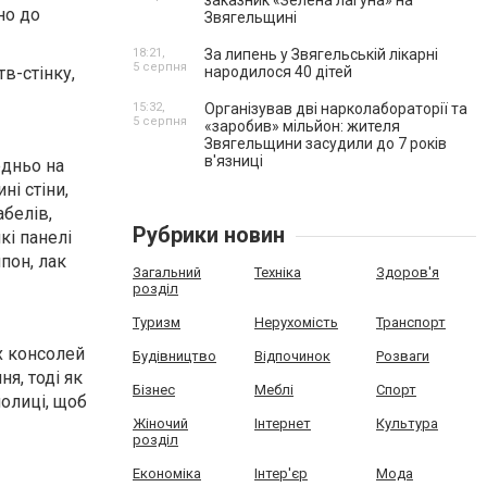
заказник «Зелена лагуна» на
но до
Звягельщині
18:21,
За липень у Звягельській лікарні
5 серпня
в-стінку,
народилося 40 дітей
15:32,
Організував дві нарколабораторії та
5 серпня
«заробив» мільйон: жителя
Звягельщини засудили до 7 років
в'язниці
едньо на
ні стіни,
белів,
Рубрики новин
кі панелі
пон, лак
Загальний
Техніка
Здоров'я
розділ
Туризм
Нерухомість
Транспорт
х консолей
Будівництво
Відпочинок
Розваги
я, тоді як
Бізнес
Меблі
Спорт
олиці, щоб
Жіночий
Інтернет
Культура
розділ
Економіка
Інтер'єр
Мода