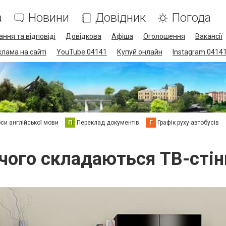
а
Новини
Довідник
Погода
ання та відповіді
Довідкова
Афіша
Оголошення
Вакансії
клама на сайті
YouTube 04141
Купуй онлайн
Instagram 0414
си англійської мови
П
Переклад документів
Г
Графік руху автобусів
 чого складаються ТВ-стін