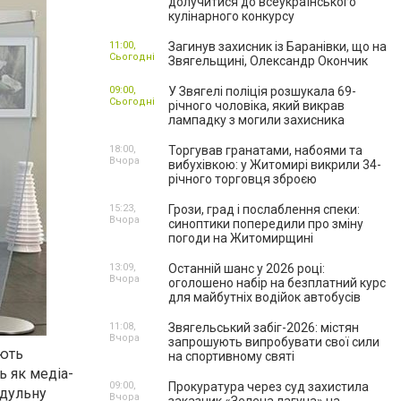
долучитися до всеукраїнського
кулінарного конкурсу
11:00,
Загинув захисник із Баранівки, що на
Сьогодні
Звягельщині, Олександр Окончик
09:00,
У Звягелі поліція розшукала 69-
Сьогодні
річного чоловіка, який викрав
лампадку з могили захисника
18:00,
Торгував гранатами, набоями та
Вчора
вибухівкою: у Житомирі викрили 34-
річного торговця зброєю
15:23,
Грози, град і послаблення спеки:
Вчора
синоптики попередили про зміну
погоди на Житомирщині
13:09,
Останній шанс у 2026 році:
Вчора
оголошено набір на безплатний курс
для майбутніх водійок автобусів
11:08,
Звягельський забіг-2026: містян
Вчора
запрошують випробувати свої сили
ують
на спортивному святі
ь як медіа-
09:00,
Прокуратура через суд захистила
одульну
Вчора