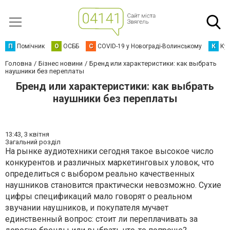
П
Помічник
О
ОСББ
C
COVID-19 у Новограді-Волинському
К
Кур
Головна
Бізнес новини
Бренд или характеристики: как выбрать
наушники без переплаты
Бренд или характеристики: как выбрать
наушники без переплаты
13:43,
3 квітня
Загальний розділ
На рынке аудиотехники сегодня такое высокое число
конкурентов и различных маркетинговых уловок, что
определиться с выбором реально качественных
наушников становится практически невозможно. Сухие
цифры спецификаций мало говорят о реальном
звучании наушников, и покупателя мучает
единственный вопрос: стоит ли переплачивать за