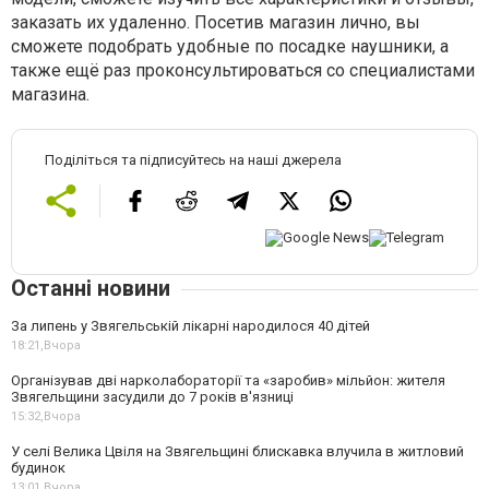
заказать их удаленно. Посетив магазин лично, вы
сможете подобрать удобные по посадке наушники, а
также ещё раз проконсультироваться со специалистами
магазина.
Поділіться та підписуйтесь на наші джерела
Останні новини
За липень у Звягельській лікарні народилося 40 дітей
18:21,
Вчора
Організував дві нарколабораторії та «заробив» мільйон: жителя
Звягельщини засудили до 7 років в'язниці
15:32,
Вчора
У селі Велика Цвіля на Звягельщині блискавка влучила в житловий
будинок
13:01,
Вчора