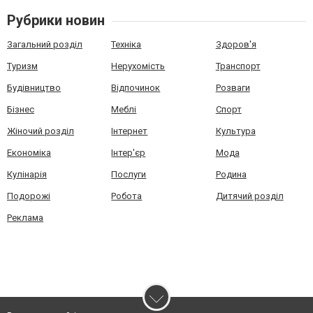
Рубрики новин
Загальний розділ
Техніка
Здоров'я
Туризм
Нерухомість
Транспорт
Будівництво
Відпочинок
Розваги
Бізнес
Меблі
Спорт
Жіночий розділ
Інтернет
Культура
Економіка
Інтер'єр
Мода
Кулінарія
Послуги
Родина
Подорожі
Робота
Дитячий розділ
Реклама