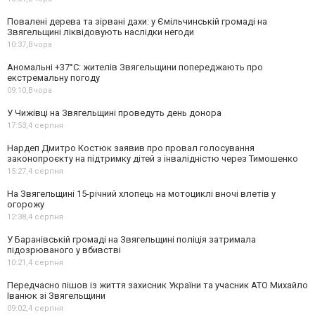
Повалені дерева та зірвані дахи: у Ємільчинській громаді на
Звягельщині ліквідовують наслідки негоди
10:37,
Вчора
Аномальні +37°C: жителів Звягельщини попереджають про
екстремальну погоду
09:10,
Вчора
У Чижівці на Звягельщині проведуть день донора
17:53,
4 серпня
Нардеп Дмитро Костюк заявив про провал голосування
законопроєкту на підтримку дітей з інвалідністю через Тимошенко
15:27,
4 серпня
На Звягельщині 15-річний хлопець на мотоциклі вночі влетів у
огорожу
12:38,
4 серпня
У Баранівській громаді на Звягельщині поліція затримала
підозрюваного у вбивстві
10:21,
4 серпня
Передчасно пішов із життя захисник України та учасник АТО Михайло
Іванюк зі Звягельщини
09:02,
4 серпня