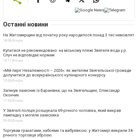
Останні новини
На Житомирщині від початку року народилося понад 3 тис немовлят
18:06,
Вчора
Купатися не рекомендовано: на міському пляжі Звягеля вода у р.
Случ не відповідає нормам
15:17,
Вчора
«Мій пиріг Незалежності – 2026»: як жителям Звягельської громади
долучитися до всеукраїнського кулінарного конкурсу
13:00,
Вчора
Загинув захисник із Баранівки, що на Звягельщині, Олександр
Окончик
11:00,
Вчора
У Звягелі поліція розшукала 69-річного чоловіка, який викрав
лампадку з могили захисника
09:00,
Вчора
Торгував гранатами, набоями та вибухівкою: у Житомирі викрили 34-
річного торговця зброєю