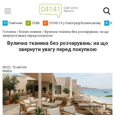
П
Помічник
О
ОСББ
C
COVID-19 у Новограді-Волинському
К
Кур
Головна
Бізнес новини
Вулична тканина без розчарувань: на що
звернути увагу перед покупкою
Вулична тканина без розчарувань: на що
звернути увагу перед покупкою
09:22,
13 квітня
Меблі