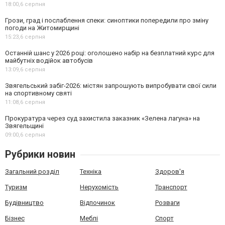
18:00,
6 серпня
Грози, град і послаблення спеки: синоптики попередили про зміну
погоди на Житомирщині
15:23,
6 серпня
Останній шанс у 2026 році: оголошено набір на безплатний курс для
майбутніх водійок автобусів
13:09,
6 серпня
Звягельський забіг-2026: містян запрошують випробувати свої сили
на спортивному святі
11:08,
6 серпня
Прокуратура через суд захистила заказник «Зелена лагуна» на
Звягельщині
09:00,
6 серпня
Рубрики новин
Загальний розділ
Техніка
Здоров'я
Туризм
Нерухомість
Транспорт
Будівництво
Відпочинок
Розваги
Бізнес
Меблі
Спорт