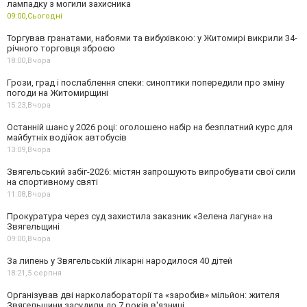
лампадку з могили захисника
09:00,
Сьогодні
Торгував гранатами, набоями та вибухівкою: у Житомирі викрили 34-
річного торговця зброєю
18:00,
Вчора
Грози, град і послаблення спеки: синоптики попередили про зміну
погоди на Житомирщині
15:23,
Вчора
Останній шанс у 2026 році: оголошено набір на безплатний курс для
майбутніх водійок автобусів
13:09,
Вчора
Звягельський забіг-2026: містян запрошують випробувати свої сили
на спортивному святі
11:08,
Вчора
Прокуратура через суд захистила заказник «Зелена лагуна» на
Звягельщині
09:00,
Вчора
За липень у Звягельській лікарні народилося 40 дітей
18:21,
5 серпня
Організував дві нарколабораторії та «заробив» мільйон: жителя
Звягельщини засудили до 7 років в'язниці