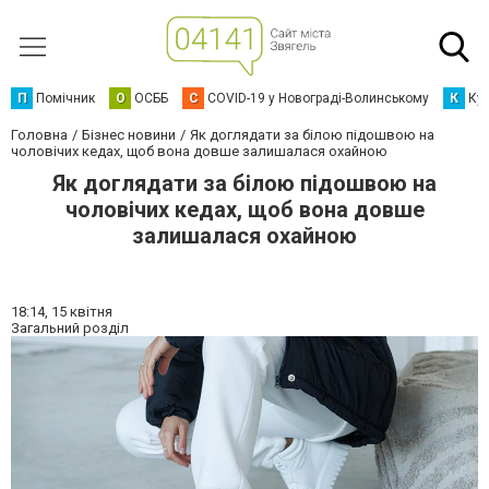
П
Помічник
О
ОСББ
C
COVID-19 у Новограді-Волинському
К
Кур
Головна
Бізнес новини
Як доглядати за білою підошвою на
чоловічих кедах, щоб вона довше залишалася охайною
Як доглядати за білою підошвою на
чоловічих кедах, щоб вона довше
залишалася охайною
18:14,
15 квітня
Загальний розділ