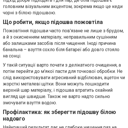
підхід добре підходить і для пар, де біла підошва є
головним візуальним акцентом, зокрема якщо це кеди
чорні з білою підошвою.
Що робити, якщо підошва пожовтіла
Пожовтіння підошви часто пов’язане не лише з брудом,
а й з окисненням матеріалу, неправильним сушінням
або залишками засобів після чищення. Іноді причина
банальна – взуття сохло біля батареї або довго стояло
на сонці.
У такій ситуації варто почати з делікатного очищення, а
потім перейти до м’якої пасти для точкової обробки. Не
слід використовувати агресивний відбілювач, ацетон чи
жорсткі металеві щітки. Вони можуть пошкодити
верхній шар матеріалу, і підошва втратить охайний
вигляд ще швидше. Також не варто надто сильно
змочувати взуття водою.
Профілактика: як зберегти підошву білою
надовго
Найкращий результат дає не глибоке чищення раз на