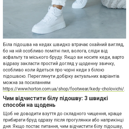
Біла підошва на кедах швидко втрачає охайний вигляд,
бо на ній особливо помітні пил, волога, сліди від
асфальту та міського бруду. Якщо ви носите кеди, варто
відразу закласти простий догляд у щоденну звичку,
особливо коли йдеться про чорні кеди з білою
підошвою. Переглянути добірку актуальних варіантів
можна за посиланням
https://www.horton.com.ua/shop/footwear/kedy-cholovichi/
.
Чим відчистити білу підошву: 3 швидкі
способи на щодень
Щоб не доводити взуття до складного чищення, краще
прибирати бруд одразу після прогулянки або наприкінці
дня. Якщо постає питання, чим відчистити білу підошву,