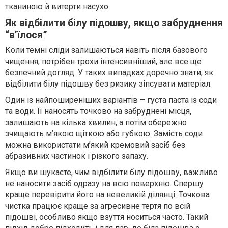
тканиною й витерти насухо.
Як відбілити білу підошву, якщо забруднення
“в’їлося”
Коли темні сліди залишаються навіть після базового
чищення, потрібен трохи інтенсивніший, але все ще
безпечний догляд. У таких випадках доречно знати, як
відбілити білу підошву без ризику зіпсувати матеріал.
Один із найпоширеніших варіантів – густа паста із соди
та води. Її наносять точково на забруднені місця,
залишають на кілька хвилин, а потім обережно
зчищають м’якою щіткою або губкою. Замість соди
можна використати м’який кремовий засіб без
абразивних частинок і різкого запаху.
Якщо ви шукаєте, чим відбілити білу підошву, важливо
не наносити засіб одразу на всю поверхню. Спершу
краще перевірити його на невеликій ділянці. Точкова
чистка працює краще за агресивне тертя по всій
підошві, особливо якщо взуття носиться часто. Такий