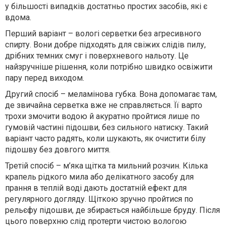
у більшості випадків достатньо простих засобів, які є
вдома.
Перший варіант – вологі серветки без агресивного
спирту. Вони добре підходять для свіжих слідів пилу,
дрібних темних смуг і поверхневого нальоту. Це
найзручніше рішення, коли потрібно швидко освіжити
пару перед виходом.
Другий спосіб – меламінова губка. Вона допомагає там,
де звичайна серветка вже не справляється. Її варто
трохи змочити водою й акуратно пройтися лише по
гумовій частині підошви, без сильного натиску. Такий
варіант часто радять, коли шукають, як очистити білу
підошву без довгого миття.
Третій спосіб – м’яка щітка та мильний розчин. Кілька
крапель рідкого мила або делікатного засобу для
прання в теплій воді дають достатній ефект для
регулярного догляду. Щіткою зручно пройтися по
рельєфу підошви, де збирається найбільше бруду. Після
цього поверхню слід протерти чистою вологою