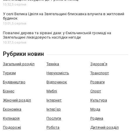
15:32,
5 серпня
У селі Велика Цвіля на Звягельщині блискавка влучила в житловий
будинок
13:01,
5 серпня
Повалені дерева та зірвані дахи: у Ємільчинській громаді на
Звягельщині ліквідовують наслідки негоди
10:37,
5 серпня
Рубрики новин
Загальний розділ
Техніка
Здоров'я
Туризм
Нерухомість
Транспорт
Будівництво
Відпочинок
Розваги
Бізнес
Меблі
Спорт
Жіночий розділ
Інтернет
Культура
Економіка
Інтер'єр
Мода
Кулінарія
Послуги
Родина
Подорожі
Робота
Дитячий розділ