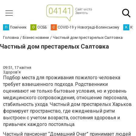
П
Помічник
О
ОСББ
C
COVID-19 у Новограді-Волинському
К
Кур
Головна
Бізнес новини
Частный дом престарелых Салтовка
Частный дом престарелых Салтовка
09:51,
17 квітня
Здоров'я
Подбор места для проживания пожилого человека
требует взвешенного подхода. Родственники
оценивают не только бытовые условия, но и уровень
медицинского сопровождения, отношение персонала,
стабильность ухода. Частный дом престарелых Харьков
формирует пространство, где ежедневный ритм
выстроен с учетом возраста, состояния здоровья и
привычек каждого постояльца.
Частный пансионат “Домашний Очаг” принимает людей