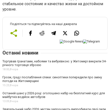
стабильное состояние и качество жизни на достойном
уровне.
Поділіться та підписуйтесь на наші джерела
Останні новини
Торгував гранатами, набоями та вибухівкою: у Житомирі викрили 34-
річного торговця зброєю
18:00,
Вчора
Грози, град і послаблення спеки: синоптики попередили про зміну
погоди на Житомирщині
15:23,
Вчора
Останній шанс у 2026 році: оголошено набір на безплатний курс для
майбутніх водійок автобусів
13:09,
Вчора
Звягельський забіг-2026: містян запрошують випробувати свої сили