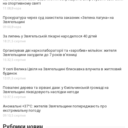
на спортивному святі
11:08,
Вчора
Прокуратура через суд захистила заказник «Зелена лагуна» на
Звягельщині
09:00,
Вчора
За липень у Звягельській лікарні народилося 40 дітей
18:21,
5 серпня
Організував дві нарколабораторії та «заробив» мільйон: жителя
Звягельщини засудили до 7 років в'язниці
15:32,
5 серпня
У селі Велика Цвіля на Звягельщині блискавка влучила в житловий
будинок
13:01,
5 серпня
Повалені дерева та зірвані дахи: у Ємільчинській громаді на
Звягельщині ліквідовують наслідки негоди
10:37,
5 серпня
Аномальні +37°C: жителів Звягельщини попереджають про
екстремальну погоду
09:10,
5 серпня
Рубрики новин