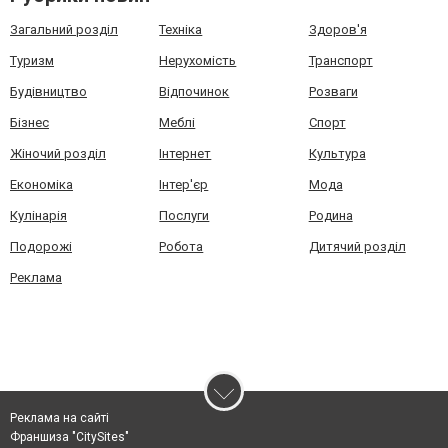
Загальний розділ
Техніка
Здоров'я
Туризм
Нерухомість
Транспорт
Будівництво
Відпочинок
Розваги
Бізнес
Меблі
Спорт
Жіночий розділ
Інтернет
Культура
Економіка
Інтер'єр
Мода
Кулінарія
Послуги
Родина
Подорожі
Робота
Дитячий розділ
Реклама
Реклама на сайті
Франшиза "CitySites"