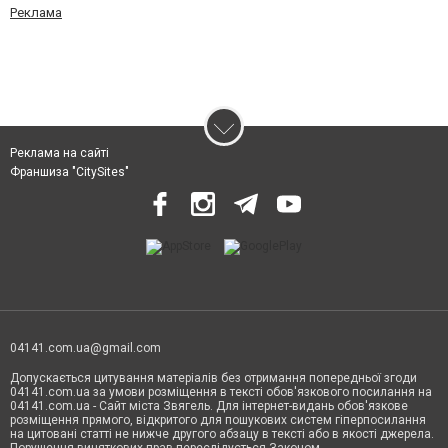
Реклама
Реклама на сайті
Франшиза "CitySites"
04141.com.ua@gmail.com
Допускається цитування матеріалів без отримання попередньої згоди
04141.com.ua за умови розміщення в тексті обов'язкового посилання на
04141.com.ua - Сайт міста Звягель. Для інтернет-видань обов'язкове
розміщення прямого, відкритого для пошукових систем гіперпосилання
на цитовані статті не нижче другого абзацу в тексті або в якості джерела.
Порушення виняткових прав переслідується Законом.