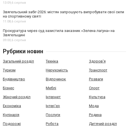
13:09,
6 серпня
Звягельський забіг-2026: містян запрошують випробувати свої сили
на спортивному святі
11:08,
6 серпня
Прокуратура через суд захистила заказник «Зелена лагуна» на
Звягельщині
09:00,
6 серпня
Рубрики новин
Загальний розділ
Техніка
Здоров'я
Туризм
Нерухомість
Транспорт
Будівництво
Відпочинок
Розваги
Бізнес
Меблі
Спорт
Жіночий розділ
Інтернет
Культура
Економіка
Інтер'єр
Мода
Кулінарія
Послуги
Родина
Подорожі
Робота
Дитячий розділ