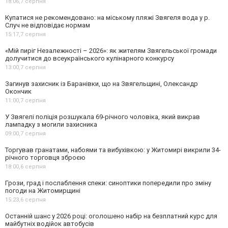
18:06,
7 серпня
Купатися не рекомендовано: на міському пляжі Звягеля вода у р.
Случ не відповідає нормам
15:17,
7 серпня
«Мій пиріг Незалежності – 2026»: як жителям Звягельської громади
долучитися до всеукраїнського кулінарного конкурсу
13:00,
7 серпня
Загинув захисник із Баранівки, що на Звягельщині, Олександр
Окончик
11:00,
7 серпня
У Звягелі поліція розшукала 69-річного чоловіка, який викрав
лампадку з могили захисника
09:00,
7 серпня
Торгував гранатами, набоями та вибухівкою: у Житомирі викрили 34-
річного торговця зброєю
18:00,
6 серпня
Грози, град і послаблення спеки: синоптики попередили про зміну
погоди на Житомирщині
15:23,
6 серпня
Останній шанс у 2026 році: оголошено набір на безплатний курс для
майбутніх водійок автобусів