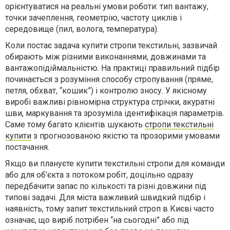
орієнтуватися на реальні умови роботи: тип вантажу,
точки зачеплення, геометрію, частоту циклів і
середовище (пил, волога, температура).
Коли постає задача купити стропи текстильні, зазвичай
обирають між різними виконаннями, довжинами та
вантажопідіймальністю. На практиці правильний підбір
починається з розуміння способу стропування (пряме,
петля, обхват, “кошик”) і контролю зносу. У якісному
виробі важливі рівномірна структура стрічки, акуратні
шви, маркування та зрозуміла ідентифікація параметрів.
Саме тому багато клієнтів шукають
стропи текстильні
купити
з прогнозованою якістю та прозорими умовами
постачання.
Якщо ви плануєте купити текстильні стропи для команди
або для об’єкта з потоком робіт, доцільно одразу
передбачити запас по кількості та різні довжини під
типові задачі. Для міста важливий швидкий підбір і
наявність, тому запит текстильний строп в Києві часто
означає, що виріб потрібен “на сьогодні” або під