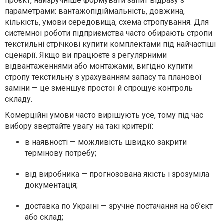
проєкт, найзручніше формувати запит відразу з
параметрами: вантажопідіймальність, довжина,
кількість, умови середовища, схема стропування. Для
системної роботи підприємства часто обирають стропи
текстильні стрічкові купити комплектами під найчастіші
сценарії. Якщо ви працюєте з регулярними
відвантаженнями або монтажами, вигідно купити
стропу текстильну з урахуванням запасу та планової
заміни — це зменшує простої й спрощує контроль
складу.
Комерційні умови часто вирішують усе, тому під час
вибору звертайте увагу на такі критерії:
в наявності — можливість швидко закрити
термінову потребу;
від виробника — прогнозована якість і зрозуміла
документація;
доставка по Україні — зручне постачання на об’єкт
або склад;