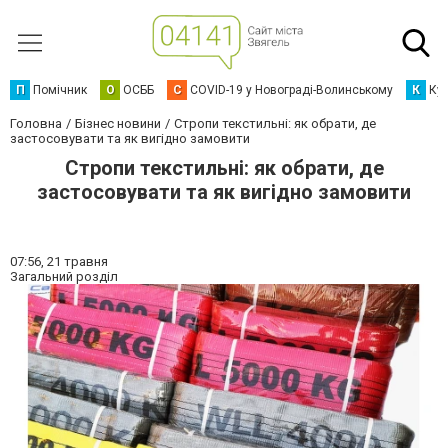
П
Помічник
О
ОСББ
C
COVID-19 у Новограді-Волинському
К
Кур
Головна
Бізнес новини
Стропи текстильні: як обрати, де
застосовувати та як вигідно замовити
Стропи текстильні: як обрати, де
застосовувати та як вигідно замовити
07:56,
21 травня
Загальний розділ