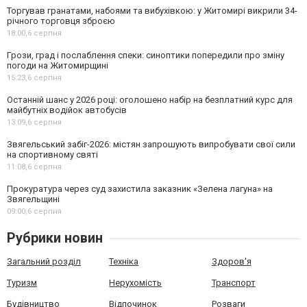
Торгував гранатами, набоями та вибухівкою: у Житомирі викрили 34-
річного торговця зброєю
18:00,
6 серпня
Грози, град і послаблення спеки: синоптики попередили про зміну
погоди на Житомирщині
15:23,
6 серпня
Останній шанс у 2026 році: оголошено набір на безплатний курс для
майбутніх водійок автобусів
13:09,
6 серпня
Звягельський забіг-2026: містян запрошують випробувати свої сили
на спортивному святі
11:08,
6 серпня
Прокуратура через суд захистила заказник «Зелена лагуна» на
Звягельщині
09:00,
6 серпня
Рубрики новин
Загальний розділ
Техніка
Здоров'я
Туризм
Нерухомість
Транспорт
Будівництво
Відпочинок
Розваги