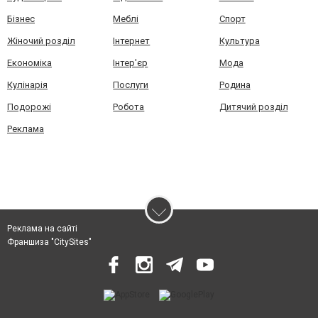
Бізнес
Меблі
Спорт
Жіночий розділ
Інтернет
Культура
Економіка
Інтер'єр
Мода
Кулінарія
Послуги
Родина
Подорожі
Робота
Дитячий розділ
Реклама
Реклама на сайті
Франшиза "CitySites"