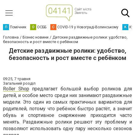
П
Помічник
О
ОСББ
C
COVID-19 у Новограді-Волинському
К
Кур
Головна
Бізнес новини
Детские раздвижные ролики: удобство,
безопасность и рост вместе с ребёнком
Детские раздвижные ролики: удобство,
безопасность и рост вместе с ребёнком
09:25,
7 травня
Загальний розділ
Roller Shop
предлагает большой выбор роликов для
детей, и особое место среди них занимают раздвижные
модели. Это один из самых практичных вариантов для
родителей, потому что ребёнок быстро растёт, а значит
обувь и спортивное снаряжение приходится часто
менять. Раздвижные ролики решают эту проблему и
позволяют использовать одну пару несколько сезонов