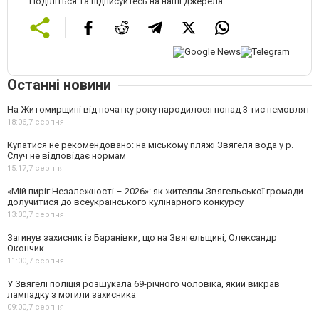
Поділіться та підписуйтесь на наші джерела
Останні новини
На Житомирщині від початку року народилося понад 3 тис немовлят
18:06,
7 серпня
Купатися не рекомендовано: на міському пляжі Звягеля вода у р.
Случ не відповідає нормам
15:17,
7 серпня
«Мій пиріг Незалежності – 2026»: як жителям Звягельської громади
долучитися до всеукраїнського кулінарного конкурсу
13:00,
7 серпня
Загинув захисник із Баранівки, що на Звягельщині, Олександр
Окончик
11:00,
7 серпня
У Звягелі поліція розшукала 69-річного чоловіка, який викрав
лампадку з могили захисника
09:00,
7 серпня