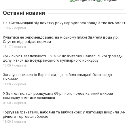
Останні новини
На Житомирщині від початку року народилося понад 3 тис немовлят
18:06,
7 серпня
Купатися не рекомендовано: на міському пляжі Звягеля вода у р.
Случ не відповідає нормам
15:17,
7 серпня
«Мій пиріг Незалежності – 2026»: як жителям Звягельської громади
долучитися до всеукраїнського кулінарного конкурсу
13:00,
7 серпня
Загинув захисник із Баранівки, що на Звягельщині, Олександр
Окончик
11:00,
7 серпня
У Звягелі поліція розшукала 69-річного чоловіка, який викрав
лампадку з могили захисника
09:00,
7 серпня
Торгував гранатами, набоями та вибухівкою: у Житомирі викрили 34-
річного торговця зброєю
18:00,
6 серпня