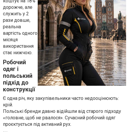
коштує на 18%
дорожче, але
служить у 2
рази довше,
реальна
вартість одного
місяця
використання
стає нижчою.
Робочий
одяг і
польський
підхід до
конструкції
Є одна річ, яку закупівельники часто недооцінюють:
крій.
Польські бренди давно відійшли від старого підходу
«головне, щоб не рвалося». Сучасний робочий одяг
проєктується під активний рух.