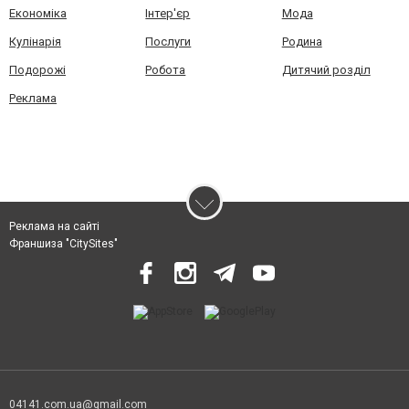
Економіка
Інтер'єр
Мода
Кулінарія
Послуги
Родина
Подорожі
Робота
Дитячий розділ
Реклама
Реклама на сайті
Франшиза "CitySites"
04141.com.ua@gmail.com