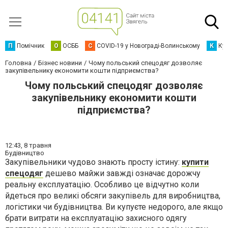
П
Помічник
О
ОСББ
C
COVID-19 у Новограді-Волинському
К
Кур
Головна
Бізнес новини
Чому польський спецодяг дозволяє
закупівельнику економити кошти підприємства?
Чому польський спецодяг дозволяє
закупівельнику економити кошти
підприємства?
12:43,
8 травня
Будівництво
Закупівельники чудово знають просту істину:
купити
спецодяг
дешево майжи завжді означає дорожчу
реальну експлуатацію. Особливо це відчутно коли
йдеться про великі обсяги закупівель для виробництва,
логістики чи будівництва. Ви купуєте недорого, але якщо
брати витрати на експлуатацію захисного одягу