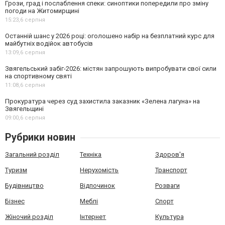
Грози, град і послаблення спеки: синоптики попередили про зміну
погоди на Житомирщині
15:23,
6 серпня
Останній шанс у 2026 році: оголошено набір на безплатний курс для
майбутніх водійок автобусів
13:09,
6 серпня
Звягельський забіг-2026: містян запрошують випробувати свої сили
на спортивному святі
11:08,
6 серпня
Прокуратура через суд захистила заказник «Зелена лагуна» на
Звягельщині
09:00,
6 серпня
Рубрики новин
Загальний розділ
Техніка
Здоров'я
Туризм
Нерухомість
Транспорт
Будівництво
Відпочинок
Розваги
Бізнес
Меблі
Спорт
Жіночий розділ
Інтернет
Культура