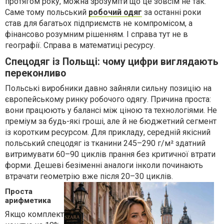
протягом року, можна зрозуміти що це зовсім не так.
Саме тому польський
робочий одяг
за останні роки
став для багатьох підприємств не компромісом, а
фінансово розумним рішенням. І справа тут не в
географії. Справа в математиці ресурсу.
Спецодяг із Польщі: чому цифри виглядають
переконливо
Польські виробники давно зайняли сильну позицію на
європейському ринку робочого одягу. Причина проста:
вони працюють у балансі між ціною та технологіями. Не
преміум за будь-які гроші, але й не бюджетний сегмент
із коротким ресурсом. Для прикладу, середній якісний
польський спецодяг із тканини 245–290 г/м² здатний
витримувати 60–90 циклів прання без критичної втрати
форми. Дешеві безіменні аналоги інколи починають
втрачати геометрію вже після 20–30 циклів.
Проста
арифметика
Якщо комплект