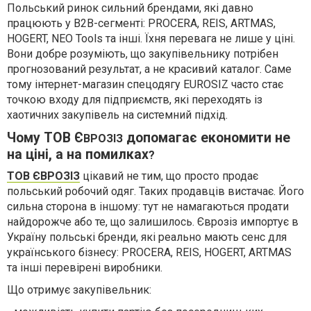
Польський ринок сильний брендами, які давно
працюють у B2B-сегменті: PROCERA, REIS, ARTMAS,
HOGERT, NEO Tools та інші. Їхня перевага не лише у ціні.
Вони добре розуміють, що закупівельнику потрібен
прогнозований результат, а не красивий каталог. Саме
тому інтернет-магазин спецодягу EUROSIZ часто стає
точкою входу для підприємств, які переходять із
хаотичних закупівель на системний підхід.
Чому ТОВ Є
допомагає економити не
ВРОЗІЗ
на ціні, а на помилках
?
ТОВ ЄВРОЗІЗ
цікавий не тим, що просто продає
польський робочий одяг. Таких продавців вистачає. Його
сильна сторона в іншому: тут не намагаються продати
найдорожче або те, що залишилось. Єврозіз импортує в
Україну польські бренди, які реально мають сенс для
українського бізнесу: PROCERA, REIS, HOGERT, ARTMAS
та інші перевірені виробники.
Що отримує закупівельник: