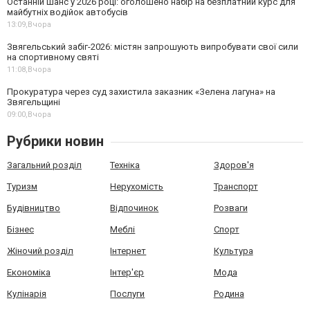
Останній шанс у 2026 році: оголошено набір на безплатний курс для
майбутніх водійок автобусів
13:09,
Вчора
Звягельський забіг-2026: містян запрошують випробувати свої сили
на спортивному святі
11:08,
Вчора
Прокуратура через суд захистила заказник «Зелена лагуна» на
Звягельщині
09:00,
Вчора
Рубрики новин
Загальний розділ
Техніка
Здоров'я
Туризм
Нерухомість
Транспорт
Будівництво
Відпочинок
Розваги
Бізнес
Меблі
Спорт
Жіночий розділ
Інтернет
Культура
Економіка
Інтер'єр
Мода
Кулінарія
Послуги
Родина