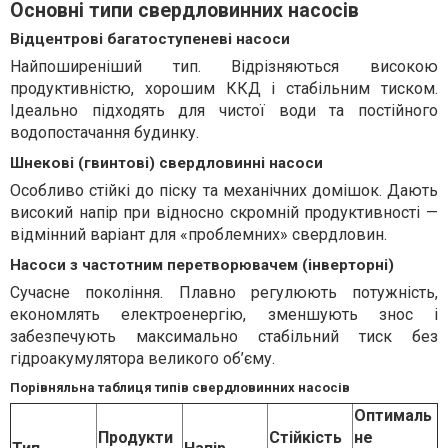
Основні типи свердловинних насосів
Відцентрові багатоступеневі насоси
Найпоширеніший тип. Відрізняються високою
продуктивністю, хорошим ККД і стабільним тиском.
Ідеально підходять для чистої води та постійного
водопостачання будинку.
Шнекові (гвинтові) свердловинні насоси
Особливо стійкі до піску та механічних домішок. Дають
високий напір при відносно скромній продуктивності —
відмінний варіант для «проблемних» свердловин.
Насоси з частотним перетворювачем (інверторні)
Сучасне покоління. Плавно регулюють потужність,
економлять електроенергію, зменшують знос і
забезпечують максимально стабільний тиск без
гідроакумулятора великого об’єму.
Порівняльна таблиця типів свердловинних насосів
Оптималь
Продукти
Стійкість
не