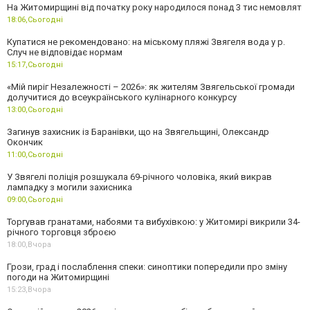
На Житомирщині від початку року народилося понад 3 тис немовлят
18:06,
Сьогодні
Купатися не рекомендовано: на міському пляжі Звягеля вода у р.
Случ не відповідає нормам
15:17,
Сьогодні
«Мій пиріг Незалежності – 2026»: як жителям Звягельської громади
долучитися до всеукраїнського кулінарного конкурсу
13:00,
Сьогодні
Загинув захисник із Баранівки, що на Звягельщині, Олександр
Окончик
11:00,
Сьогодні
У Звягелі поліція розшукала 69-річного чоловіка, який викрав
лампадку з могили захисника
09:00,
Сьогодні
Торгував гранатами, набоями та вибухівкою: у Житомирі викрили 34-
річного торговця зброєю
18:00,
Вчора
Грози, град і послаблення спеки: синоптики попередили про зміну
погоди на Житомирщині
15:23,
Вчора