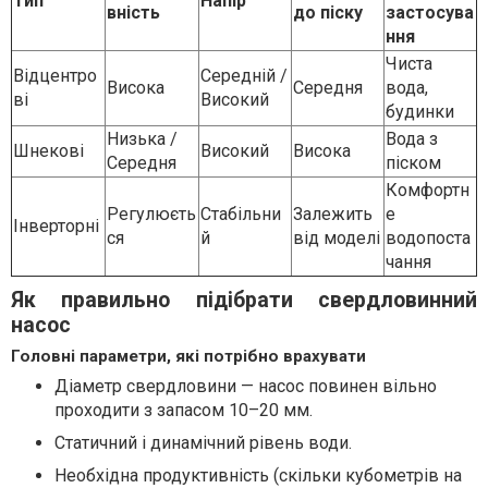
Тип
Напір
вність
до піску
застосува
ння
Чиста
Відцентро
Середній /
Висока
Середня
вода,
ві
Високий
будинки
Низька /
Вода з
Шнекові
Високий
Висока
Середня
піском
Комфортн
Регулюєть
Стабільни
Залежить
е
Інверторні
ся
й
від моделі
водопоста
чання
Як правильно підібрати свердловинний
насос
Головні параметри, які потрібно врахувати
Діаметр свердловини — насос повинен вільно
проходити з запасом 10–20 мм.
Статичний і динамічний рівень води.
Необхідна продуктивність (скільки кубометрів на