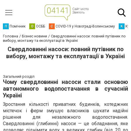
П
Помічник
О
ОСББ
C
COVID-19 у Новограді-Волинському
К
Кур
Головна
Бізнес новини
Свердловинні насоси: повний путівник по
вибору, монтажу та експлуатації в Україні
Свердловинні насоси: повний путівник по
вибору, монтажу та експлуатації в Україні
Загальний розділ
Чому свердловинні насоси стали основою
автономного водопостачання в сучасній
Україні
Зростання кількості приватних будинків, котеджних
містечок і ферм змушує власників шукати надійні
рішення для незалежного водопостачання.
Свердловинні (глибинні) насоси — це обладнання, яке
дозволяє піднімати воду з великих глибин (від 20 до