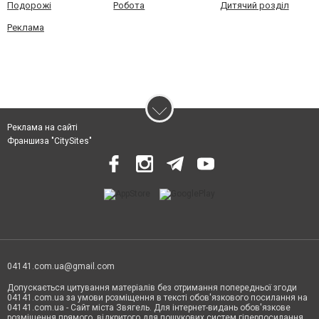
Подорожі
Робота
Дитячий розділ
Реклама
Реклама на сайті
Франшиза "CitySites"
04141.com.ua@gmail.com
Допускається цитування матеріалів без отримання попередньої згоди
04141.com.ua за умови розміщення в тексті обов'язкового посилання на
04141.com.ua - Сайт міста Звягель. Для інтернет-видань обов'язкове
розміщення прямого, відкритого для пошукових систем гіперпосилання