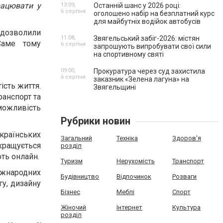
працювати у
13:09,
Останній шанс у 2026 році:
6 серпня
оголошено набір на безплатний курс
для майбутніх водійок автобусів
 дозволили
11:08,
Звягельський забіг-2026: містян
Саме тому
6 серпня
запрошують випробувати свої сили
на спортивному святі
09:00,
Прокуратура через суд захистила
6 серпня
заказник «Зелена лагуна» на
ість життя.
Звягельщині
ранспорт та
 можливість
Рубрики новин
країнських
Загальний
Техніка
Здоров'я
кращується
розділ
ють онлайн.
Туризм
Нерухомість
Транспорт
міжнародних
Будівництво
Відпочинок
Розваги
гу, дизайну
Бізнес
Меблі
Спорт
Жіночий
Інтернет
Культура
розділ