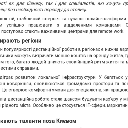
ті як для бізнесу, так і для спеціалістів, які хочуть 
і без необхідності переїзду до столиці.
логій, стабільний інтернет та сучасні онлайн-платформи
вам успішно працювати з віддаленими командами. 
ни поступово стають важливими центрами для remote work.
бирають регіони
 популярності дистанційної роботи в регіонах є нижча варт
івники можуть витрачати менше коштів на оренду житла, т
ім того, багато людей цінують спокійніший ритм життя та
бистими справами.
іграє розвиток локальної інфраструктури. У багатьох у
асні коворкінги, оновлюються громадські простори та по
я. Це створює комфортні умови для спеціалістів, які працю
ів дистанційна робота стала шансом будувати кар’єру у 
рідного міста. Особливо це стосується IT-сфери, маркетин
укають таланти поза Києвом