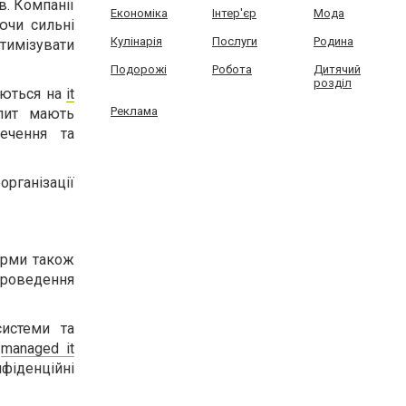
в. Компанії
Економіка
Інтер'єр
Мода
ючи сильні
Кулінарія
Послуги
Родина
тимізувати
Подорожі
Робота
Дитячий
розділ
зуються на
it
Реклама
пит мають
печення та
організації
ірми також
роведення
системи та
ь
managed it
фіденційні