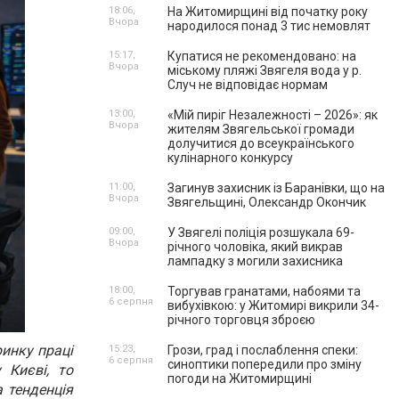
18:06,
На Житомирщині від початку року
Вчора
народилося понад 3 тис немовлят
15:17,
Купатися не рекомендовано: на
Вчора
міському пляжі Звягеля вода у р.
Случ не відповідає нормам
13:00,
«Мій пиріг Незалежності – 2026»: як
Вчора
жителям Звягельської громади
долучитися до всеукраїнського
кулінарного конкурсу
11:00,
Загинув захисник із Баранівки, що на
Вчора
Звягельщині, Олександр Окончик
09:00,
У Звягелі поліція розшукала 69-
Вчора
річного чоловіка, який викрав
лампадку з могили захисника
18:00,
Торгував гранатами, набоями та
6 серпня
вибухівкою: у Житомирі викрили 34-
річного торговця зброєю
ринку праці
15:23,
Грози, град і послаблення спеки:
6 серпня
синоптики попередили про зміну
 Києві, то
погоди на Житомирщині
а тенденція