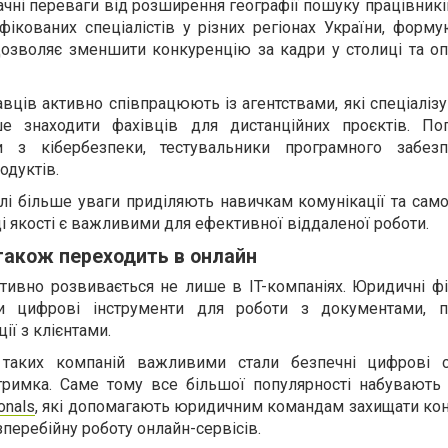
ачні переваги від розширення географії пошуку працівникі
ікованих спеціалістів у різних регіонах України, форму
дозволяє зменшити конкуренцію за кадри у столиці та оп
авців активно співпрацюють із агентствами, які спеціалі
 знаходити фахівців для дистанційних проєктів. По
сти з кібербезпеки, тестувальники програмного забез
дуктів.
алі більше уваги приділяють навичкам комунікації та само
і якості є важливими для ефективної віддаленої роботи.
також переходить в онлайн
тивно розвивається не лише в IT-компаніях. Юридичні ф
ти цифрові інструменти для роботи з документами, п
ії з клієнтами.
 таких компаній важливими стали безпечні цифрові 
дтримка. Саме тому все більшої популярності набувают
onals
, які допомагають юридичним командам захищати кон
зперебійну роботу онлайн-сервісів.