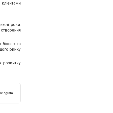
 клієнтами
ижчі роки.
 створення
 бізнес та
шого ринку
в розвитку