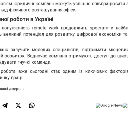
огіям юридичні компанії можуть успішно співпрацювати з
о від фізичного розташування офісу.
ої роботи в Україні
популярність remote work продовжить зростати у найбл
ь великий потенціал для розвитку цифрової економіки та
анс залучити молодих спеціалістів, підтримати місцевий
й розвиток. Водночас компанії отримують доступ до шир
удувати гнучкі команди.
 робота вже сьогодні стає одним із ключових факторі
инку праці.
а наші джерела