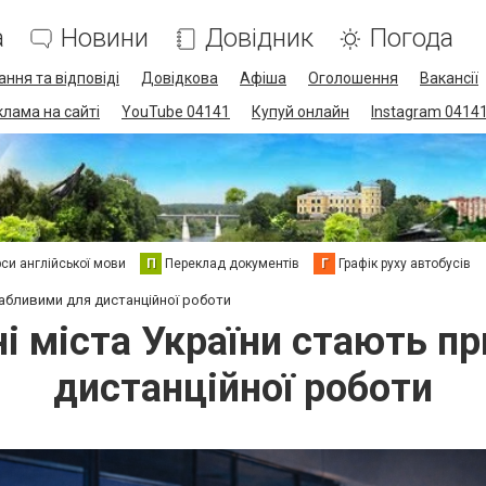
а
Новини
Довідник
Погода
ання та відповіді
Довідкова
Афіша
Оголошення
Вакансії
клама на сайті
YouTube 04141
Купуй онлайн
Instagram 0414
си англійської мови
П
Переклад документів
Г
Графік руху автобусів
вабливими для дистанційної роботи
ні міста України стають п
дистанційної роботи