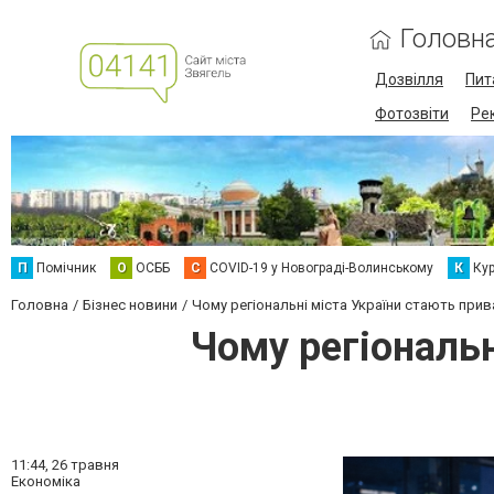
Головн
Дозвілля
Пит
Фотозвіти
Ре
П
Помічник
О
ОСББ
C
COVID-19 у Новограді-Волинському
К
Кур
Головна
Бізнес новини
Чому регіональні міста України стають при
Чому регіональ
11:44,
26 травня
Економіка