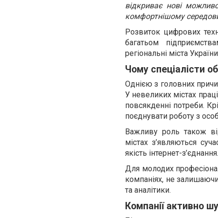
відкриває нові можливос
комфортнішому середовищ
Розвиток цифрових техно
багатьом підприємст
регіональні міста Украї
Чому спеціалісти о
Однією з головних причин
У невеликих містах прац
повсякденні потреби. Кр
поєднувати роботу з осо
Важливу роль також від
містах з’являються суч
якість інтернет-з’єднанн
Для молодих професіонал
компаніях, не залишаючи 
та аналітики.
Компанії активно ш