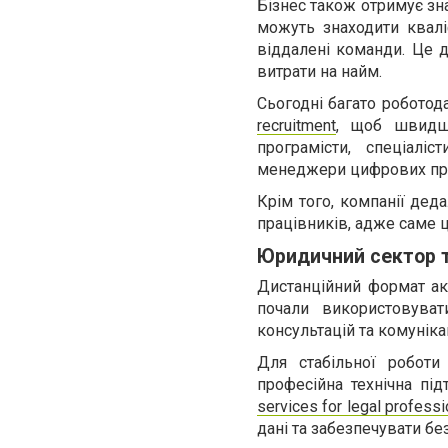
Бізнес також отримує зн
можуть знаходити кваліф
віддалені команди. Це 
витрати на найм.
Сьогодні багато роботод
recruitment
, щоб швидше
програмісти, спеціалі
менеджери цифрових про
Крім того, компанії дед
працівників, адже саме ц
Юридичний сектор 
Дистанційний формат ак
почали використовува
консультацій та комунікац
Для стабільної роботи
професійна технічна пі
services for legal professi
дані та забезпечувати бе