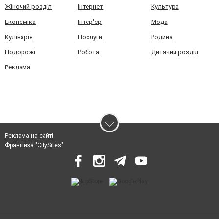
Жіночий розділ
Інтернет
Культура
Економіка
Інтер'єр
Мода
Кулінарія
Послуги
Родина
Подорожі
Робота
Дитячий розділ
Реклама
Реклама на сайті
Франшиза "CitySites"