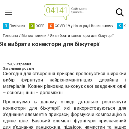
П
Помічник
О
ОСББ
C
COVID-19 у Новограді-Волинському
К
Кур
Головна
Бізнес новини
Як вибрати конектори для біжутерії
Як вибрати конектори для біжутерії
11:59,
28 травня
Загальний розділ
Сьогодні для створення прикрас пропонується широкий
вибір фурнітури найрізноманітніших дизайнів і
матеріалів. Кожен різновид виконує свої завдання: одні
– основні, інші – допоміжні.
Пропонуємо в даному огляді детально розглянути
конектори для біжутерії, які використовуються для
з’єднання елементів прикраси, формуючи композицію в
єдине ціле. Базовий елемент фурнітури призначений
для з’єднання ланцюжків, підвісок, намистин та інших