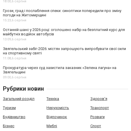
18:00,
6 серпня
Грози, град і послаблення спеки: синоптики попередили про зміну
погоди на Житомирщині
15:23,
6 серпня
Останній шанс у 2026 році: оголошено набір на безплатний курс для
майбутніх водійок автобусів
13:09,
6 серпня
Звягельський забіг-2026: містян запрошують випробувати свої сили
на спортивному святі
11:08,
6 серпня
Прокуратура через суд захистила заказник «Зелена лагуна» на
Звягельщині
09:00,
6 серпня
Рубрики новин
Загальний розділ
Техніка
Здоров'я
Туризм
Нерухомість
Транспорт
Будівництво
Відпочинок
Розваги
Бізнес
Меблі
Спорт