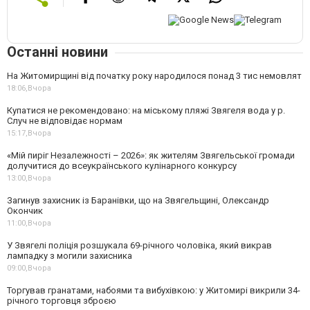
Останні новини
На Житомирщині від початку року народилося понад 3 тис немовлят
18:06,
Вчора
Купатися не рекомендовано: на міському пляжі Звягеля вода у р.
Случ не відповідає нормам
15:17,
Вчора
«Мій пиріг Незалежності – 2026»: як жителям Звягельської громади
долучитися до всеукраїнського кулінарного конкурсу
13:00,
Вчора
Загинув захисник із Баранівки, що на Звягельщині, Олександр
Окончик
11:00,
Вчора
У Звягелі поліція розшукала 69-річного чоловіка, який викрав
лампадку з могили захисника
09:00,
Вчора
Торгував гранатами, набоями та вибухівкою: у Житомирі викрили 34-
річного торговця зброєю