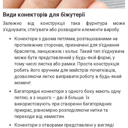
Види конекторів для біжутерії
Залежно від конструкції така фурнітура може
з’єднувати, стягувати або розводити елементи виробу.
Конектори з двома петлями, розташованими на
протилежних сторонах, призначені для з’єднання
браслетів, ланцюжків і кольє. Такий тип з’єднувача
може бути представлений у будь-якій формі, у
тому числі листка або рамки. Проста конструкція
робить його зручним для майстрів-початківців,
дозволяючи легко виправити роботу в будь-який
момент.
Багаторядні конектори з одного боку мають одну
петлю, а з іншого – дві й більше. Їх
використовують при створенні багаторядних
прикрас, рівномірно розподіляючи нитки та
переходи від намистин.
Конектори з отворами представлені у вигляді