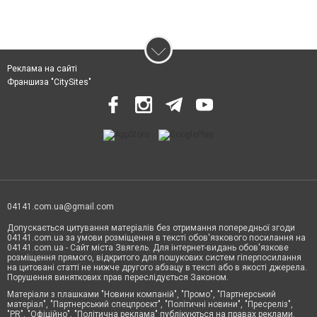
Реклама на сайті
Франшиза "CitySites"
04141.com.ua@gmail.com
Допускається цитування матеріалів без отримання попередньої згоди
04141.com.ua за умови розміщення в тексті обов'язкового посилання на
04141.com.ua - Сайт міста Звягель. Для інтернет-видань обов'язкове
розміщення прямого, відкритого для пошукових систем гіперпосилання
на цитовані статті не нижче другого абзацу в тексті або в якості джерела.
Порушення виняткових прав переслідується Законом.
Матеріали з плашками "Новини компаній", "Промо", "Партнерський
матеріал", "Партнерський спецпроєкт", "Політичні новини", "Пресреліз",
"PR", "Офіційно", "Політична реклама" публікуються на правах реклами.