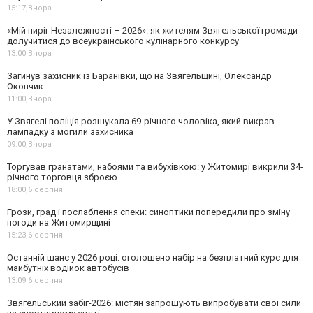
15:17,
Вчора
«Мій пиріг Незалежності – 2026»: як жителям Звягельської громади
долучитися до всеукраїнського кулінарного конкурсу
13:00,
Вчора
Загинув захисник із Баранівки, що на Звягельщині, Олександр
Окончик
11:00,
Вчора
У Звягелі поліція розшукала 69-річного чоловіка, який викрав
лампадку з могили захисника
09:00,
Вчора
Торгував гранатами, набоями та вибухівкою: у Житомирі викрили 34-
річного торговця зброєю
18:00,
6 серпня
Грози, град і послаблення спеки: синоптики попередили про зміну
погоди на Житомирщині
15:23,
6 серпня
Останній шанс у 2026 році: оголошено набір на безплатний курс для
майбутніх водійок автобусів
13:09,
6 серпня
Звягельський забіг-2026: містян запрошують випробувати свої сили