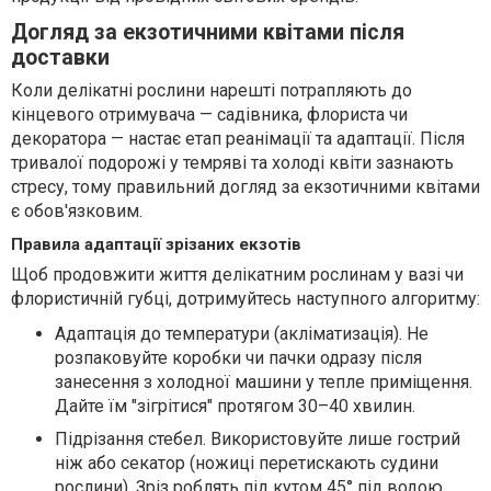
Догляд за екзотичними квітами після
доставки
Коли делікатні рослини нарешті потрапляють до
кінцевого отримувача — садівника, флориста чи
декоратора — настає етап реанімації та адаптації. Після
тривалої подорожі у темряві та холоді квіти зазнають
стресу, тому правильний догляд за екзотичними квітами
є обов'язковим.
Правила адаптації зрізаних екзотів
Щоб продовжити життя делікатним рослинам у вазі чи
флористичній губці, дотримуйтесь наступного алгоритму:
Адаптація до температури (акліматизація). Не
розпаковуйте коробки чи пачки одразу після
занесення з холодної машини у тепле приміщення.
Дайте їм "зігрітися" протягом 30–40 хвилин.
Підрізання стебел. Використовуйте лише гострий
ніж або секатор (ножиці перетискають судини
рослини). Зріз роблять під кутом 45° під водою,