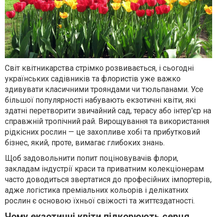
Світ квітникарства стрімко розвивається, і сьогодні
українських садівників та флористів уже важко
здивувати класичними трояндами чи тюльпанами. Усе
більшої популярності набувають екзотичні квіти, які
здатні перетворити звичайний сад, терасу або інтер'єр на
справжній тропічний рай. Вирощування та використання
рідкісних рослин — це захопливе хобі та прибутковий
бізнес, який, проте, вимагає глибоких знань.
Щоб задовольнити попит поціновувачів флори,
закладам індустрії краси та приватним колекціонерам
часто доводиться звертатися до професійних імпортерів,
адже логістика преміальних кольорів і делікатних
рослин є основою їхньої свіжості та життєздатності.
Чому екзотичні квіти підкорюють серця