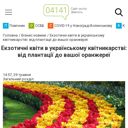
П
Помічник
О
ОСББ
C
COVID-19 у Новограді-Волинському
К
Кур
Головна
Бізнес новини
Екзотичні квіти в українському
квітникарстві: від плантації до вашої оранжереї
Екзотичні квіти в українському квітникарстві:
від плантації до вашої оранжереї
14:57,
29 травня
Загальний розділ