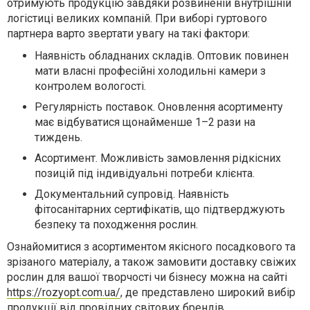
отримують продукцію завдяки розвиненій внутрішній
логістиці великих компаній. При виборі гуртового
партнера варто звертати увагу на такі фактори:
Наявність обладнаних складів. Оптовик повинен
мати власні професійні холодильні камери з
контролем вологості.
Регулярність поставок. Оновлення асортименту
має відбуватися щонайменше 1–2 рази на
тиждень.
Асортимент. Можливість замовлення рідкісних
позицій під індивідуальні потреби клієнта.
Документальний супровід. Наявність
фітосанітарних сертифікатів, що підтверджують
безпеку та походження рослин.
Ознайомитися з асортиментом якісного посадкового та
зрізаного матеріалу, а також замовити доставку свіжих
рослин для вашої творчості чи бізнесу можна на сайті
https://rozyopt.com.ua/
, де представлено широкий вибір
продукції від провідних світових брендів.