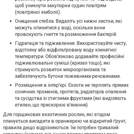
щоб уникнути закупорки судин повітрям
(повітряної емболії).
Очищення стебла. Видаліть усі нижні листки, які
можуть опинитися у воді, оскільки вони
провокують гниття та розмноження бактерій.
Гідратація та підживлення. Використовуйте чисту,
відстояну або відфільтровану воду кімнатної
температури. Обов'язково додавайте професійні
підживлювальні суміші (кризал тощо), які
стримують розвиток мікроорганізмів та
забезпечують бутони поживними речовинами.
Розміщення в інтер'єрі. Екзоти не терплять прямих
сонячних променів, протягів, радіаторів опалення
та сусідства зі стиглими фруктами (які виділяють
етилен, що прискорює в'янення).
Для горщикових екзотичних рослин, які згодом
планується висадити в оранжерею чи відкритий ґрунт,
правила дещо відрізняються. Їм потрібен тривалий