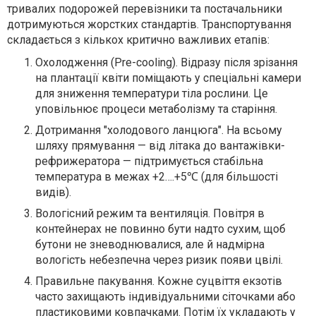
тривалих подорожей перевізники та постачальники
дотримуються жорстких стандартів. Транспортування
складається з кількох критично важливих етапів:
Охолодження (Pre-cooling). Відразу після зрізання
на плантації квіти поміщають у спеціальні камери
для зниження температури тіла рослини. Це
уповільнює процеси метаболізму та старіння.
Дотримання "холодового ланцюга". На всьому
шляху прямування — від літака до вантажівки-
рефрижератора — підтримується стабільна
температура в межах +2….+5℃ (для більшості
видів).
Вологісний режим та вентиляція. Повітря в
контейнерах не повинно бути надто сухим, щоб
бутони не зневоднювалися, але й надмірна
вологість небезпечна через ризик появи цвілі.
Правильне пакування. Кожне суцвіття екзотів
часто захищають індивідуальними сіточками або
пластиковими ковпачками. Потім їх укладають у