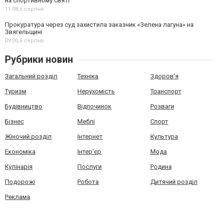
на спортивному святі
11:08,
6 серпня
Прокуратура через суд захистила заказник «Зелена лагуна» на
Звягельщині
09:00,
6 серпня
Рубрики новин
Загальний розділ
Техніка
Здоров'я
Туризм
Нерухомість
Транспорт
Будівництво
Відпочинок
Розваги
Бізнес
Меблі
Спорт
Жіночий розділ
Інтернет
Культура
Економіка
Інтер'єр
Мода
Кулінарія
Послуги
Родина
Подорожі
Робота
Дитячий розділ
Реклама