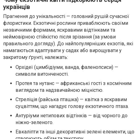
українців
Прагнення до унікальності — головний рушій сучасної
флористики. Екзотичні рослини приваблюють своїми
незвичними формами, яскравими відтінками та
неймовірною стійкістю після зрізання (за умови
правильного догляду). До найпопулярніших екзотів, які
намагаються адаптувати у садах або вирощувати у
закритому ґрунті, належать:
Орхідеї (цимбідіуми, ванда, фаленопсиси) —
символи витонченості.
Протея та нутанс — африканські гості з космічним
виглядом та надзвичайною міцністю.
Стреліція (райська пташка) — квітка з яскравим
суцвіттям, що нагадує голову екзотичного птаха.
Антуріуми нетипових відтінків — від чорного до
ніжно-зеленого.
Евкаліпти та інші декоративні зелені елементи, що
створюють об'єм та текстуру.