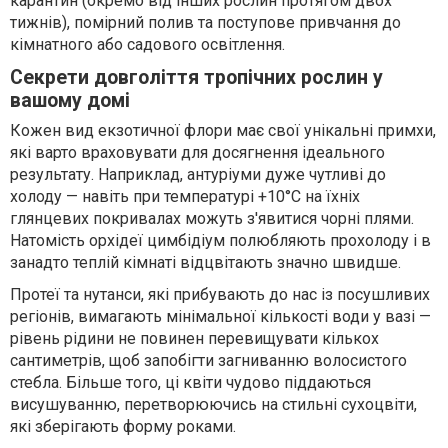
карантин (окремо від інших рослин протягом двох
тижнів), помірний полив та поступове привчання до
кімнатного або садового освітлення.
Секрети довголіття тропічних рослин у
вашому домі
Кожен вид екзотичної флори має свої унікальні примхи,
які варто враховувати для досягнення ідеального
результату. Наприклад, антуріуми дуже чутливі до
холоду — навіть при температурі +10°C на їхніх
глянцевих покривалах можуть з'явитися чорні плями.
Натомість орхідеї цимбідіум полюбляють прохолоду і в
занадто теплій кімнаті відцвітають значно швидше.
Протеї та нутанси, які прибувають до нас із посушливих
регіонів, вимагають мінімальної кількості води у вазі —
рівень рідини не повинен перевищувати кількох
сантиметрів, щоб запобігти загниванню волосистого
стебла. Більше того, ці квіти чудово піддаються
висушуванню, перетворюючись на стильні сухоцвіти,
які зберігають форму роками.