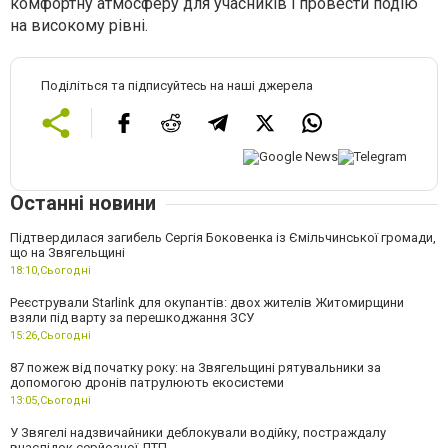
комфортну атмосферу для учасників і провести подію
на високому рівні.
Поділіться та підписуйтесь на наші джерела
Останні новини
Підтвердилася загибель Сергія Боковенка із Ємільчинської громади,
що на Звягельщині
18:10,
Сьогодні
Реєстрували Starlink для окупантів: двох жителів Житомирщини
взяли під варту за перешкоджання ЗСУ
15:26,
Сьогодні
87 пожеж від початку року: на Звягельщині рятувальники за
допомогою дронів патрулюють екосистеми
13:05,
Сьогодні
У Звягелі надзвичайники деблокували водійку, постраждалу
внаслідок серйозної ДТП