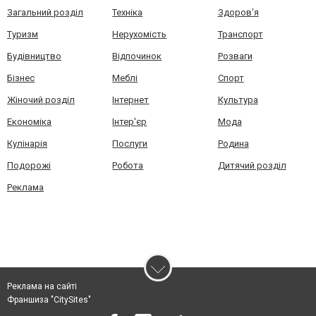
Загальний розділ
Техніка
Здоров'я
Туризм
Нерухомість
Транспорт
Будівництво
Відпочинок
Розваги
Бізнес
Меблі
Спорт
Жіночий розділ
Інтернет
Культура
Економіка
Інтер'єр
Мода
Кулінарія
Послуги
Родина
Подорожі
Робота
Дитячий розділ
Реклама
Реклама на сайті
Франшиза "CitySites"