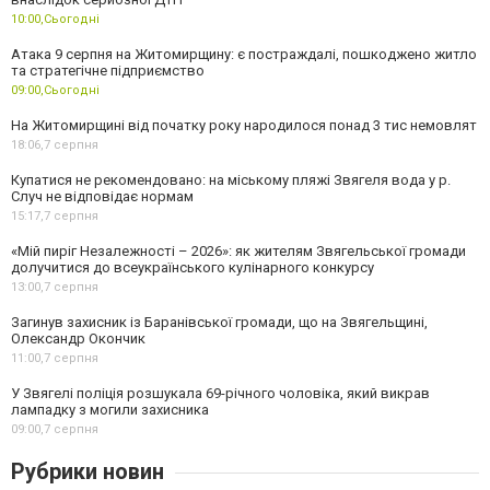
10:00,
Сьогодні
Атака 9 серпня на Житомирщину: є постраждалі, пошкоджено житло
та стратегічне підприємство
09:00,
Сьогодні
На Житомирщині від початку року народилося понад 3 тис немовлят
18:06,
7 серпня
Купатися не рекомендовано: на міському пляжі Звягеля вода у р.
Случ не відповідає нормам
15:17,
7 серпня
«Мій пиріг Незалежності – 2026»: як жителям Звягельської громади
долучитися до всеукраїнського кулінарного конкурсу
13:00,
7 серпня
Загинув захисник із Баранівської громади, що на Звягельщині,
Олександр Окончик
11:00,
7 серпня
У Звягелі поліція розшукала 69-річного чоловіка, який викрав
лампадку з могили захисника
09:00,
7 серпня
Рубрики новин