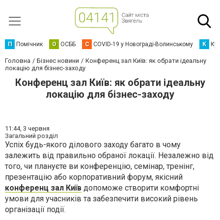
П
Помічник
О
ОСББ
C
COVID-19 у Новограді-Волинському
К
Кур
Головна
Бізнес новини
Конференц зал Київ: як обрати ідеальну
локацію для бізнес-заходу
Конференц зал Київ: як обрати ідеальну
локацію для бізнес-заходу
11:44,
3 червня
Загальний розділ
Успіх будь-якого ділового заходу багато в чому
залежить від правильно обраної локації. Незалежно від
того, чи плануєте ви конференцію, семінар, тренінг,
презентацію або корпоративний форум, якісний
конференц зал Київ
допоможе створити комфортні
умови для учасників та забезпечити високий рівень
організації події.