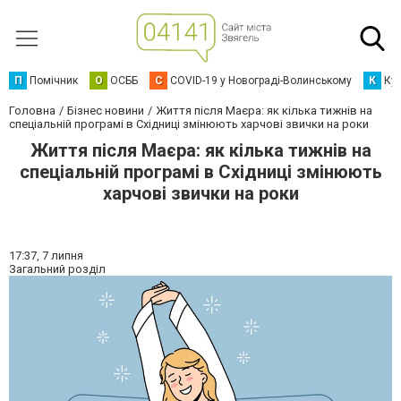
П
Помічник
О
ОСББ
C
COVID-19 у Новограді-Волинському
К
Кур
Головна
Бізнес новини
Життя після Маєра: як кілька тижнів на
спеціальній програмі в Східниці змінюють харчові звички на роки
Життя після Маєра: як кілька тижнів на
спеціальній програмі в Східниці змінюють
харчові звички на роки
17:37,
7 липня
Загальний розділ