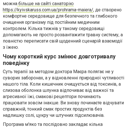
можна
більше на сайті санаторію
https://kyivskaruss.com.ua/prohrama-maiera/
, де створено
комфортне середовище для безпечного та глибокого
очищення організму під постійним медичним
контролем. Кілька тижнів у такому середовищі
допомагають не просто розвантажити травну систему, а
повністю переписати свій щоденний сценарій взаємодії
з їжею.
Чому короткий курс змінює довготривалу
поведінку
Суть терапії за методом доктора Маєра полягає не у
суворих заборонах, а у відновленні природної чутливості
нашого тіла. Коли кишечник очищується від токсинів, а
слизова оболонка шлунка відпочиває від важкої та
агресивної їжі, смакові рецептори починають
працювати зовсім інакше. Ви знову починаєте відчувати
справжній, тонкий смак простих продуктів без
надлишку солі, цукру чи штучних підсилювачів.
Програма м'яко та послідовно закладає кілька