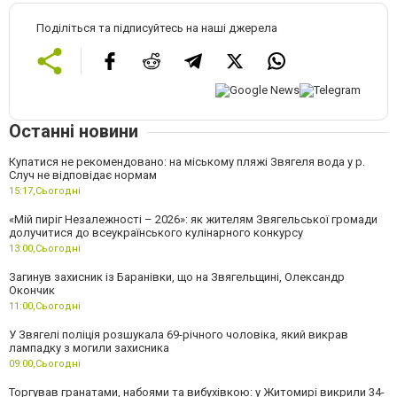
Поділіться та підписуйтесь на наші джерела
Останні новини
Купатися не рекомендовано: на міському пляжі Звягеля вода у р.
Случ не відповідає нормам
15:17,
Сьогодні
«Мій пиріг Незалежності – 2026»: як жителям Звягельської громади
долучитися до всеукраїнського кулінарного конкурсу
13:00,
Сьогодні
Загинув захисник із Баранівки, що на Звягельщині, Олександр
Окончик
11:00,
Сьогодні
У Звягелі поліція розшукала 69-річного чоловіка, який викрав
лампадку з могили захисника
09:00,
Сьогодні
Торгував гранатами, набоями та вибухівкою: у Житомирі викрили 34-