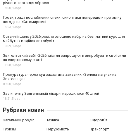
річного торговця зброєю
18:00,
Вчора
Грози, град і послаблення спеки: синоптики попередили про зміну
погоди на Житомирщині
15:23,
Вчора
Останній шанс у 2026 році: оголошено набір на безплатний курс для
майбутніх водійок автобусів
13:09,
Вчора
Звягельський забіг-2026: містян запрошують випробувати свої сили
на спортивному святі
11:08,
Вчора
Прокуратура через суд захистила заказник «Зелена лагуна» на
Звягельщині
09:00,
Вчора
За липень у Звягельській лікарні народилося 40 дітей
18:21,
5 серпня
Рубрики новин
Загальний розділ
Техніка
Здоров'я
Туризм
Нерухомість
Транспорт