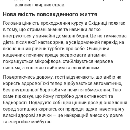
важких і жирних страв.
Нова якість повсякденного життя
Головна цінність проходження курсу в Східниці полягає
в тому, що отримані знання та навички легко
інтегруються у звичайні домашні будні. Це не тимчасова
дієта, після якої настає зрив, а усвідомлений перехід на
якісно інший рівень турботи про себе. Очищений
кишечник починає краще засвоювати вітаміни,
покращується мікрофлора, стабілізується нервова
система, а сон стає глибшим та спокійнішим.
Повертаючись додому, гості відзначають, що вибір на
користь здорової їжі тепер відбувається автоматично,
без внутрішньої боротьби чи почуття обмеження. Тіло
саме підказує, що йому потрібно для активності та
бадьорості. Подаруйте собі цей цінний досвід оновлення
серед затишної карпатської природи, адже інвестиція у
власні здорові звички — це найкращий внесок у довге
та енергійне майбутнє.