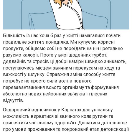
Більшість із нас хоча б раз у житті намагалися почати
правильне життя з понеділка. Ми купуємо корисні
продукти, обіцяємо собі не переїдати на ніч і ретельно
рахуємо калорії. Проте у вирі щоденних турбот,
дедлайнів та стресів ці добрі наміри швидко зникають,
поступаючись місцем звичним перекусам на ходу та
важкості у шлунку. Справжня зміна способу життя
потребує не просто сили волі, а повного
перезавантаження всього організму та формування
абсолютно нових нейронних зв'язків і тілесних
відчуттів.
Оздоровчий відпочинок у Карпатах дає унікальну
можливість вирватися зі звичного кола рутини та
присвятити час своєму здоров'ю. Дізнатися детальніше
про умови проживання та покроковий етап детоксикації