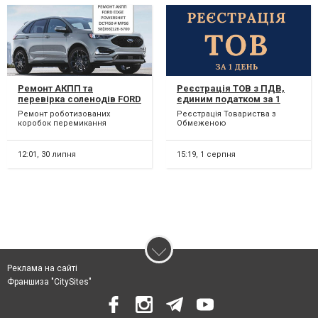
Ремонт АКПП та
Реєстрація ТОВ з ПДВ,
перевірка соленодів FORD
єдиним податком за 1
EDGE# ESCAPE Powershift
день.
Ремонт роботизованих
Реєстрація Товариства з
# G2GR7000AE # 2222064
коробок перемикання
Обмеженою
передач POWERSHIFT FORD
Відповідальністю з ПДВ,
EDGE G2GR7000AE. Власна
єдиним податком. Терміново
професійна...
та відповідаль...
12:01,
30 липня
15:19,
1 серпня
Реклама на сайті
Франшиза "CitySites"