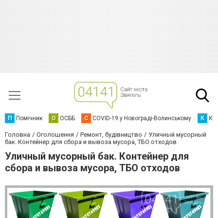
П
Помічник
О
ОСББ
C
COVID-19 у Новограді-Волинському
К
Кур
Головна
Оголошення
Ремонт, будівництво
Уличный мусорный
бак. Контейнер для сбора и вывоза мусора, ТБО отходов
Уличный мусорный бак. Контейнер для
сбора и вывоза мусора, ТБО отходов