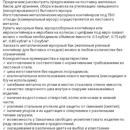
Предлагаем рассмотреть предложение на поставку железных
баков для хранения, сбора и вывоза на утилизацию смешанного
(несортированного) бытового мусора.
Изготовление металлических мусорных контейнеров под ТБО
отходы (коммунальный мусор) осуществляется из листового
металла.
Купить мусорные баки, мусоросборные контейнера или
евроконтейнера и евробаки на колесах с цапфами под евро-захват
можно с любым необходимым объёмом ёмкости: 0.5 куб/м³, 0.75 куб/
м³, 0.85 куб/м³ и 1.0 куб/м³.
Заказать металлический мусорный бак (железный уличный
контейнер для бытовых отходов) можно в любом количестве без
ограничений.
Конкурентные преимущества и характеристики:
✓ изготовление в соответствии с нормативными требованиями из
листовой стали;
✓ цена изготовителя без наценок посредников;
✓ исключительное использование нового материала (некондицию и
б/у не используем);
✓ загибание металла по углам в местах стыковки стенок емкости;
✓ качество сварочного шва внутри и снаружи заказываемых
изделий;
✓ наличие водосточных отверстий, колес или ножек в нижней
части;
✓ усиление стальным уголком для защиты от сминания (смятия);
✓ наличие упоров и их адаптация к спецтехнике с различными
типами загрузки;
✓ возможность у Заказчика свободно укомплектовать изделие по
ряду своих требований и предпочтений;
✓ окрашивание в различные цвета на выбор и усмотрение