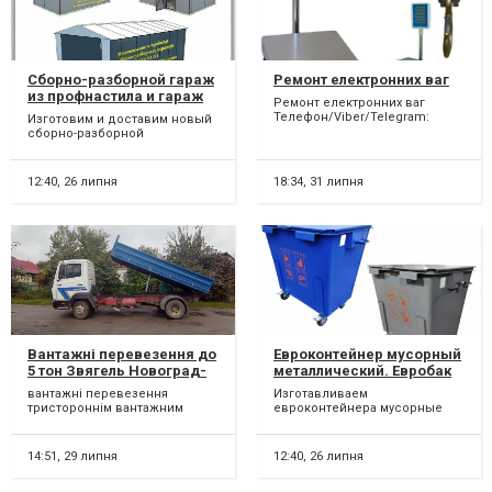
Сборно-разборной гараж
Ремонт електронних ваг
из профнастила и гараж
Ремонт електронних ваг
из листового металла
Телефон/Viber/Telegram:
Изготовим и доставим новый
(096)015-56-77 Виконаємо
сборно-разборной
ремонт торгівельних, аналі...
секционный ГАРАЖ с
односкатной и двускатной
крышей. Мы...
12:40,
26 липня
18:34,
31 липня
Вантажні перевезення до
Евроконтейнер мусорный
5 тон Звягель Новоград-
металлический. Евробак
Волинський та район
железный для мусора,
вантажні перевезення
Изготавливаем
отходов
тристороннім вантажним
евроконтейнера мусорные
самоскидом до 5 тонн по
металлические с объёмом
Звягелю (Новоград-
заполнения 1.1 куб/м³ и
Волинському)...
евробаки желез...
14:51,
29 липня
12:40,
26 липня