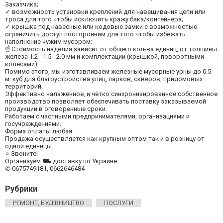
Заказчика;
✓ возможность установки креплений для навешивания цепи или
троса для того чтобы исключить кражу бака/контейнера;
✓ крышка под навесные или кодовые замки с возможностью
ограничить доступ посторонним для того чтобы избежать
наполнение чужим мусором;
☝ Стоимость изделия зависит от общего кол-ва единиц, от толщины
железа 1.2 - 1.5 - 2.0 мм и комплектации (крышкой, поворотными
колёсами).
Помимо этого, мы изготавливаем железные мусорные урны до 0.5
м. куб для благоустройства улиц, парков, скверов, придомовых
территорий.
Эффективно налаженное, и чётко синхронизированное собственное
производство позволяет обеспечивать поставку заказываемой
продукции в оговоренные сроки.
Работаем с частными предпринимателями, организациями и
госучреждениями.
Форма оплаты любая.
Продажа осуществляется как крупным оптом так и в розницу от
одной единицы.
⭐ Звоните!
Организуем ⛟ доставку по Украине.
✆ 0675749181, 0662646484
Рубрики
РЕМОНТ, БУДІВНИЦТВО
ПОСЛУГИ