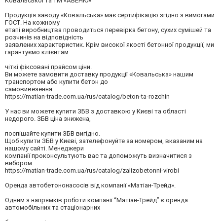
Ковальської та ТМ «АВЕНЮ»
Продукція заводу «Ковальська» має сертифікацію згідно з вимогами
ГОСТ. На кожному
етапі виробництва проводиться перевірка бетону, сухих сумішей та
розчинів на відповідність
заявлених характеристик. Крім високої якості бетонної продукції, ми
гарантуємо клієнтам
чіткі фіксовані прайсом ціни.
Ви можете замовити доставку продукції «Ковальська» нашим
транспортом або купити бетон до
самовивезення.
https://matian-trade.com.ua/rus/catalog/beton-ta-rozchin
У нас ви можете купити ЗБВ з доставкою у Києві та області
недорого. ЗБВ ціна знижена,
поспішайте купити ЗБВ вигідно.
Щоб купити ЗБВ у Києві, зателефонуйте за номером, вказаним на
нашому сайті. Менеджери
компанії проконсультують вас та допоможуть визначитися з
вибором.
https://matian-trade.com.ua/rus/catalog/zalizobetonni-virobi
Оренда автобетононасосів від компанії «Матіан-Трейд».
Одним з напрямків роботи компанії “Матіан-Трейд” є оренда
автомобільних та стаціонарних