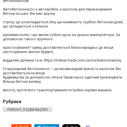
бетононасосів.
Автобетононасос є автомобіль з насосом для перекачування
бетону на шасі. Він має зручну
стрілу, що розкладається (яку ще називають трубою-бетоноводом),
що складається з кількох
рухливих колін, і що являє собою щось на зразок маніпулятора. За
допомогою такого зручного
пристосування? суміш доставляється безпосередньо до місця
застосування: високі будівлі,
віддалені ділянки та ін. https://matian-trade.com.ua/rus/betononasosy
Стаціонарний бетононасос – це несамохідний причіп із насосом. Він
доставляється на місце
будівництва за допомогою тягача Такий насос здатний прокачувати
більше бетону велику
висоту, проте його транспортування потрібна окрема машина.
Рубрики
РЕМОНТ, БУДІВНИЦТВО
Reddit
Telegram
Viber