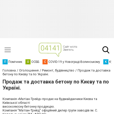
П
Помічник
О
ОСББ
C
COVID-19 у Новограді-Волинському
К
Кур
Головна
Оголошення
Ремонт, будівництво
Продаж та доставка
бетону по Києву та по Україні.
Продаж та доставка бетону по Києву та по
Україні.
Компанія «Матіан-Трейд» продає на будмайданчики Києва та
Київської області
високоякісну бетонну продукцію.
Компанія "Матіан-Трейд" офіційний дилер групи заводів ім. С.