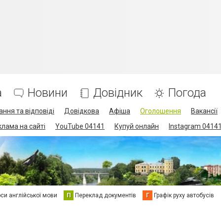
а
Новини
Довідник
Погода
ання та відповіді
Довідкова
Афіша
Оголошення
Вакансії
клама на сайті
YouTube 04141
Купуй онлайн
Instagram 0414
си англійської мови
П
Переклад документів
Г
Графік руху автобусів