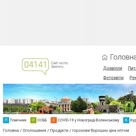
Головн
Дозвілля
Пит
Фотозвіти
Ре
П
Помічник
О
ОСББ
C
COVID-19 у Новограді-Волинському
К
Кур
Головна
Оголошення
Продукти
горохове борошно ціна оптом