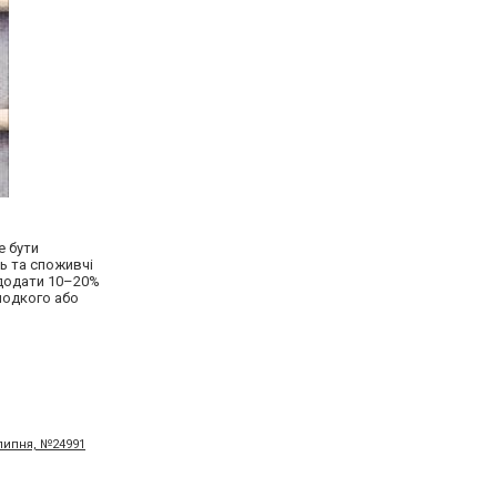
е бути
ь та споживчі
 додати 10–20%
лодкого або
 липня, №24991