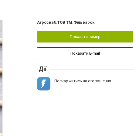
Агроснаб.ТОВ ТМ.Фiльварок
Показати номер
Показати E-mail
Дії
Поскаржитись на оголошення