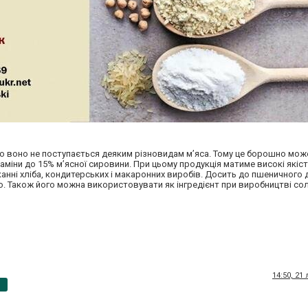
тю воно не поступається деяким різновидам м’яса. Тому це борошно мож
аміни до 15% м’ясної сировини. При цьому продукція матиме високі якіст
нні хліба, кондитерських і макаронних виробів. Досить до пшеничного
. Також його можна використовувати як інгредієнт при виробництві со
14:50, 21
p