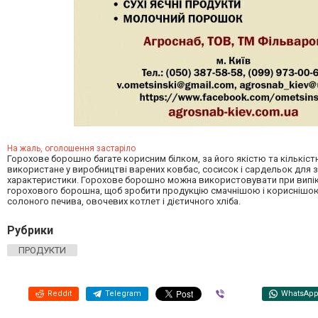
На жаль, оголошення застаріло
Горохове борошно багате корисним білком, за його якістю та кількіс
використане у виробництві варених ковбас, сосисок і сардельок для з
характеристики. Горохове борошно можна використовувати при випіка
горохового борошна, щоб зробити продукцію смачнішою і кориснішою
солоного печива, овочевих котлет і дієтичного хліба.
Рубрики
ПРОДУКТИ
Reddit
Telegram
Viber
WhatsAp