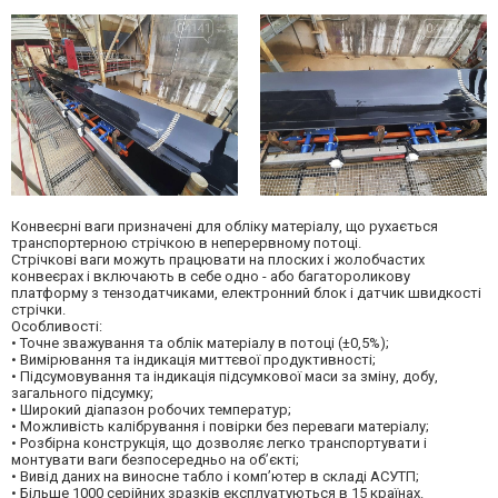
Конвеєрні ваги призначені для обліку матеріалу, що рухається
транспортерною стрічкою в неперервному потоці.
Стрічкові ваги можуть працювати на плоских і жолобчастих
конвеєрах і включають в себе одно - або багатороликову
платформу з тензодатчиками, електронний блок і датчик швидкості
стрічки.
Особливості:
• Точне зважування та облік матеріалу в потоці (±0,5%);
• Вимірювання та індикація миттєвої продуктивності;
• Підсумовування та індикація підсумкової маси за зміну, добу,
загального підсумку;
• Широкий діапазон робочих температур;
• Можливість калібрування і повірки без переваги матеріалу;
• Розбірна конструкція, що дозволяє легко транспортувати і
монтувати ваги безпосередньо на об’єкті;
• Вивід даних на виносне табло і комп’ютер в складі АСУТП;
• Більше 1000 серійних зразків експлуатуються в 15 країнах.