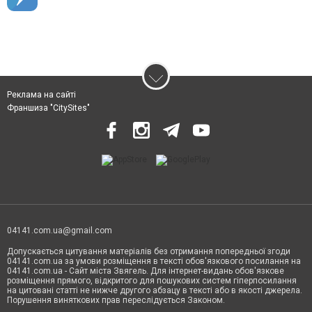
Реклама на сайті
Франшиза "CitySites"
04141.com.ua@gmail.com
Допускається цитування матеріалів без отримання попередньої згоди
04141.com.ua за умови розміщення в тексті обов'язкового посилання на
04141.com.ua - Сайт міста Звягель. Для інтернет-видань обов'язкове
розміщення прямого, відкритого для пошукових систем гіперпосилання
на цитовані статті не нижче другого абзацу в тексті або в якості джерела.
Порушення виняткових прав переслідується Законом.