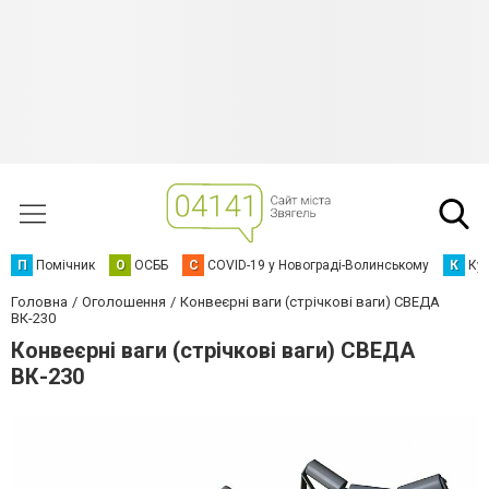
П
Помічник
О
ОСББ
C
COVID-19 у Новограді-Волинському
К
Кур
Головна
Оголошення
Конвеєрні ваги (стрічкові ваги) СВЕДА
ВК-230
Конвеєрні ваги (стрічкові ваги) СВЕДА
ВК-230