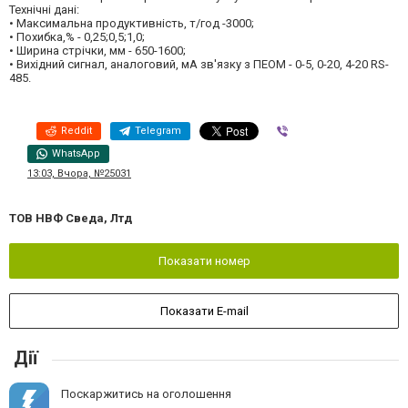
Технічні дані:
• Максимальна продуктивність, т/год -3000;
• Похибка,% - 0,25;0,5;1,0;
• Ширина стрічки, мм - 650-1600;
• Вихідний сигнал, аналоговий, мА зв'язку з ПЕОМ - 0-5, 0-20, 4-20 RS-
485.
Reddit
Telegram
Viber
WhatsApp
13:03, Вчора, №25031
ТОВ НВФ Сведа, Лтд
Показати номер
Показати E-mail
Дії
Поскаржитись на оголошення