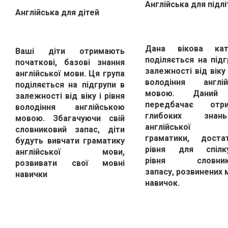
Англійська для підлі
Англійська для дітей
Дана вікова кате
Ваші діти отримають
поділяється на підг
початкові, базові знання
залежності від віку 
англійської мови. Ця група
володіння англій
поділяється на підгрупи в
мовою. Даний 
залежності від віку і рівня
передбачає отри
володіння англійською
глибоких зна
мовою. Збагачуючи свій
англійської м
словниковий запас, діти
граматики, доста
будуть вивчати граматику
рівня для спілку
англійської мови,
рівня словник
розвивати свої мовні
запасу, розвинених 
навички
навичок.