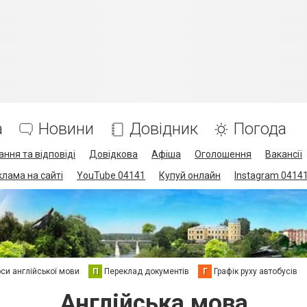
а
Новини
Довідник
Погода
ання та відповіді
Довідкова
Афіша
Оголошення
Вакансії
клама на сайті
YouTube 04141
Купуй онлайн
Instagram 0414
си англійської мови
П
Переклад документів
Г
Графік руху автобусів
Англійська мова