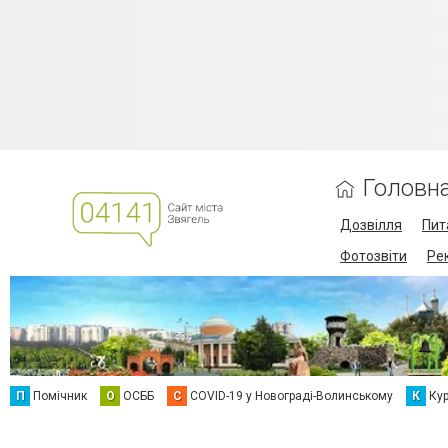
Головн
Дозвілля
Пит
Фотозвіти
Ре
П
Помічник
О
ОСББ
C
COVID-19 у Новограді-Волинському
К
Кур