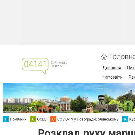
Головн
Дозвілля
Пит
Фотозвіти
Ре
П
Помічник
О
ОСББ
C
COVID-19 у Новограді-Волинському
К
Кур
Розклад руху марш