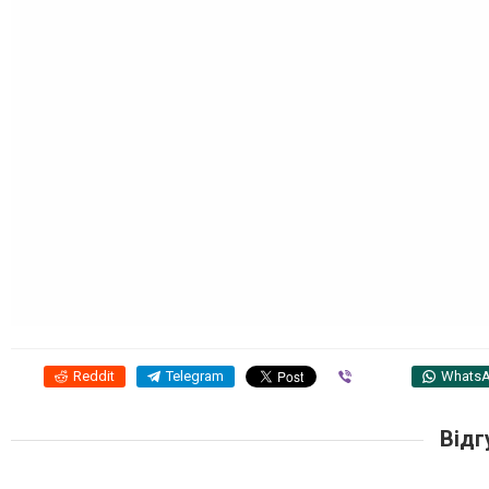
Reddit
Telegram
Viber
Whats
Відг