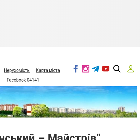
Нерухомість
Карта міста
1
Facebook 04141
нський – Майстрів“