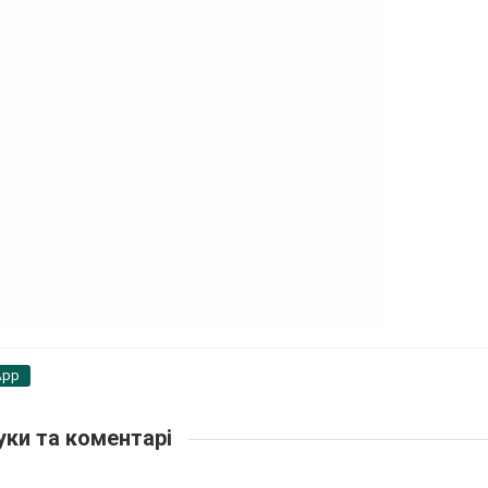
App
уки та коментарі