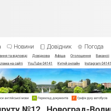
а
Новини
Довідник
Погода
ання та відповіді
Довідкова
Афіша
Оголошення
Вакансії
клама на сайті
YouTube 04141
Купуй онлайн
Instagram 0414
си англійської мови
П
Переклад документів
Г
Графік руху автобусів
руту №12 „Новоград-Воли