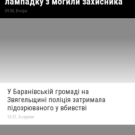
лампадку з могили захисника
09:00, Вчора
У Баранівській громаді на
Звягельщині поліція затримала
підозрюваного у вбивстві
10:21, 4 серпня