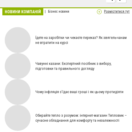
НОВИНИ КОМПАНІЙ
Бізнес новини
Розміститися тут
Їдете на заробітки чи чекаєте переказ? Як звягельчанам
не втратити на курсі
Чавунні казани: Експертний посібник з вибору,
підготовки та правильного догляду
Чому інфляція з’їдає ваші гроші і як цьому протидіяти
Обирайте тепло з розумом: інтернет-магазин Тепловик –
сучасне обладнання для комфорту та незалежності
Що потрібно знати про валютний рахунок ФОПу у 2025 році [На правах реклами]
Как автолампа
BOSCH превращает 0.5 секунды реакции в 14 метров сэкономленного тормозного пути [На правах