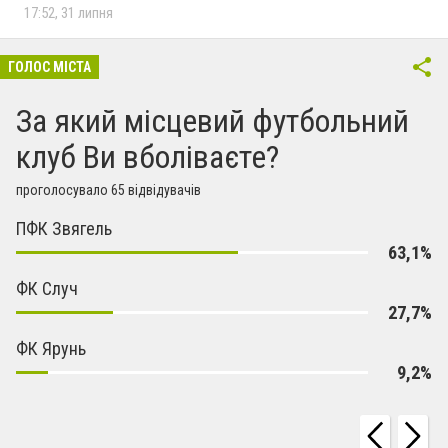
17:52, 31 липня
ГОЛОС МІСТА
За який місцевий футбольний
клуб Ви вболіваєте?
проголосувало 65 відвідувачів
ПФК Звягель
63,1%
ФК Случ
27,7%
ФК Ярунь
9,2%