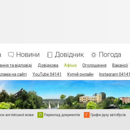
а
Новини
Довідник
Погода
ання та відповіді
Довідкова
Афіша
Оголошення
Вакансії
клама на сайті
YouTube 04141
Купуй онлайн
Instagram 0414
си англійської мови
П
Переклад документів
Г
Графік руху автобусів