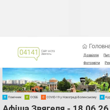
Головн
Дозвілля
Пит
Фотозвіти
Ре
П
Помічник
О
ОСББ
C
COVID-19 у Новограді-Волинському
К
Кур
Афіша Звягеля - 18.06.26