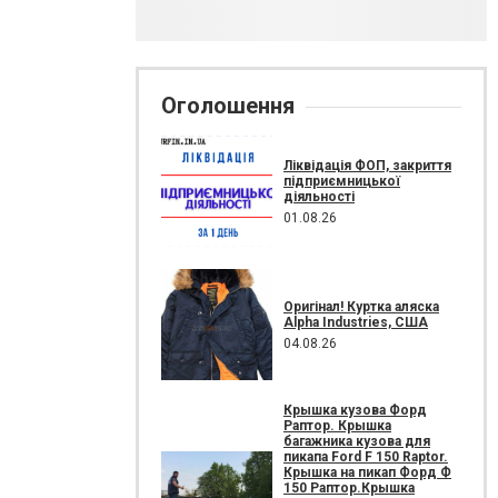
Оголошення
Ліквідація ФОП, закриття
підприємницької
діяльності
01.08.26
Оригінал! Куртка аляска
Alpha Industries, США
04.08.26
Крышка кузова Форд
Раптор. Крышка
багажника кузова для
пикапа Ford F 150 Raptor.
Крышка на пикап Форд Ф
150 Раптор.Крышка