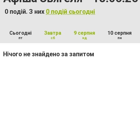
0 подій. З них
0 подій сьогодні
Сьогодні
Завтра
9 серпня
10 серпня
пт
сб
нд
пн
Нічого не знайдено за запитом