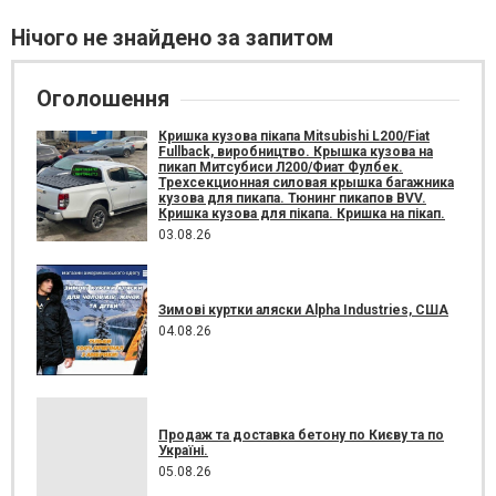
Нічого не знайдено за запитом
Оголошення
Кришка кузова пікапа Mitsubishi L200/Fiat
Fullback, виробництво. Крышка кузова на
пикап Митсубиси Л200/Фиат Фулбек.
Трехсекционная силовая крышка багажника
кузова для пикапа. Тюнинг пикапов BVV.
Кришка кузова для пікапа. Кришка на пікап.
03.08.26
Зимові куртки аляски Alpha Industries, США
04.08.26
Продаж та доставка бетону по Києву та по
Україні.
05.08.26