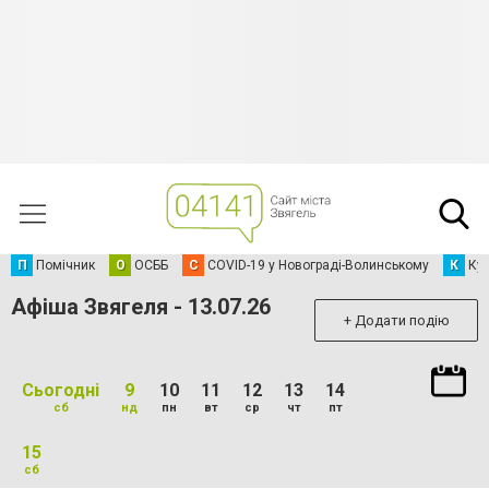
П
Помічник
О
ОСББ
C
COVID-19 у Новограді-Волинському
К
Кур
Афіша Звягеля - 13.07.26
+ Додати подію
Сьогодні
9
10
11
12
13
14
сб
нд
пн
вт
ср
чт
пт
15
сб