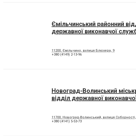
Ємільчинський районний від
державної виконавчої служ
11200, Ємільчино, вулиця Блюхера, 9
+380 (4149) 2-13-96
Новоград-Волинський міськ
відділ державної виконавчо
11700, Новоград-Волинський, вулиця Соборності,
+380 (4141) 5-53-73