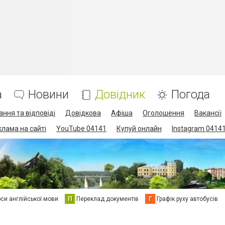
а
Новини
Довідник
Погода
ання та відповіді
Довідкова
Афіша
Оголошення
Вакансії
клама на сайті
YouTube 04141
Купуй онлайн
Instagram 0414
си англійської мови
П
Переклад документів
Г
Графік руху автобусів