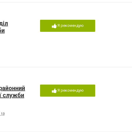
діл
Я рекомендую
би
районний
Я рекомендую
ї служби
 13