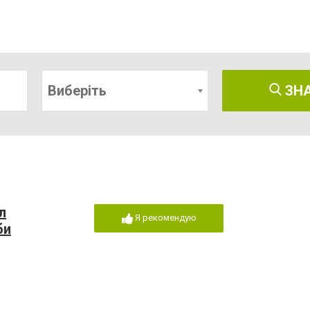
Виберіть
ЗН
л
Я рекомендую
би