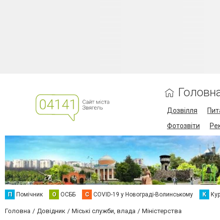
Головн
Дозвілля
Пит
Фотозвіти
Ре
П
Помічник
О
ОСББ
C
COVID-19 у Новограді-Волинському
К
Кур
Головна
Довідник
Міські служби, влада
Міністерства