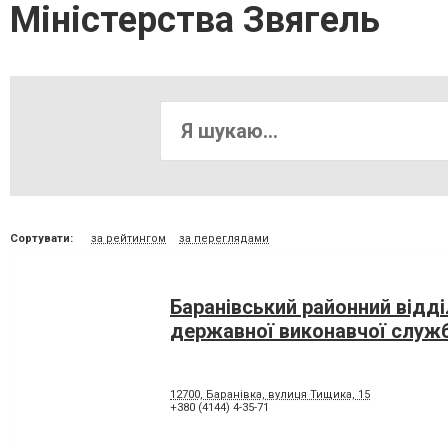
Міністерства Звягель
Сортувати:
за рейтингом
за переглядами
Баранівський районний відді
державної виконавчої служ
12700, Баранівка, вулиця Тищика, 15
+380 (4144) 4-35-71