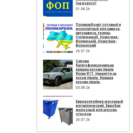
(недорого)
01.08.26
Поликарбонат сотовый и
монолитный для навеса,
автонавеса, теплиц
(тепличный). Новоград-
Волинській. Новоград-
Волынский
26.07.26
Силова
багатофункціональна
кришка кузова пікапа
Rivian R1T. Накриття на
кузов пікапа. Кришка
кузова пікапа.
03.08.26
Евроконтейнер мусорный
металлический. Евробак
железный для мусора,
отходов
26.07.26