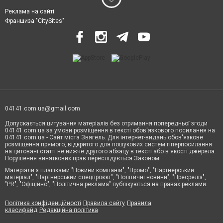
Реклама на сайті
Франшиза "CitySites"
04141.com.ua@gmail.com
Допускається цитування матеріалів без отримання попередньої згоди
04141.com.ua за умови розміщення в тексті обов'язкового посилання на
04141.com.ua - Сайт міста Звягель. Для інтернет-видань обов'язкове
розміщення прямого, відкритого для пошукових систем гіперпосилання
на цитовані статті не нижче другого абзацу в тексті або в якості джерела.
Порушення виняткових прав переслідується Законом.
Матеріали з плашками "Новини компаній", "Промо", "Партнерський
матеріал", "Партнерський спецпроєкт", "Політичні новини", "Пресреліз",
"PR", "Офіційно", "Політична реклама" публікуються на правах реклами.
Політика конфіденційності
Правила сайту
Правила
класифайд
Редакційна політика