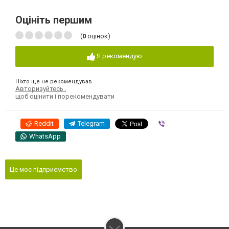
Оцініть першим
(
0
оцінок)
Я рекомендую
Ніхто ще не рекомендував
Авторизуйтесь
,
щоб оцінити і порекомендувати
Reddit
Telegram
Viber
WhatsApp
Це моє підприємство