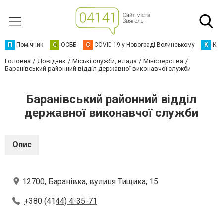
П
Помічник
О
ОСББ
C
COVID-19 у Новограді-Волинському
К
Кур
Головна
Довідник
Міські служби, влада
Міністерства
Баранівський районний відділ державної виконавчої служби
Баранівський районний відділ
державної виконавчої служби
Опис
12700, Баранівка, вулиця Тищика, 15
+380 (4144) 4-35-71