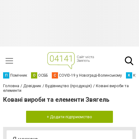
П
Помічник
О
ОСББ
C
COVID-19 у Новограді-Волинському
К
Кур
Головна
Довідник
Будівництво (продукція)
Ковані вироби та
елементи
Ковані вироби та елементи Звягель
+ Додати підприємство