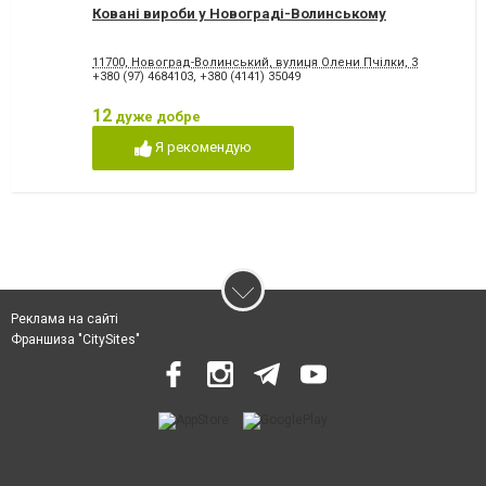
Ковані вироби у Новограді-Волинському
11700, Новоград-Волинський, вулиця Олени Пчілки, 3
+380 (97) 4684103
,
+380 (4141) 35049
12
дуже добре
Я рекомендую
Реклама на сайті
Франшиза "CitySites"