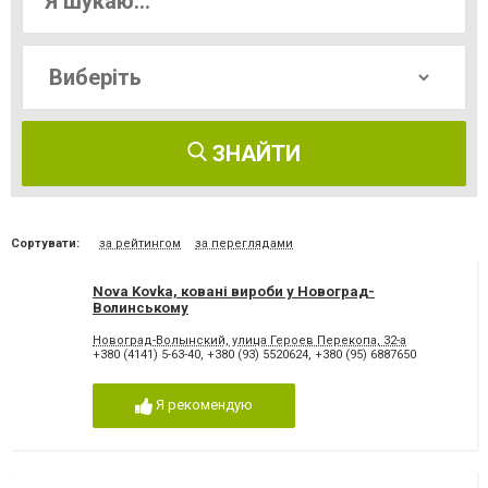
ЗНАЙТИ
Сортувати:
за рейтингом
за переглядами
Nova Kovka, ковані вироби у Новоград-
Волинському
Новоград-Волынский, улица Героев Перекопа, 32-а
+380 (4141) 5-63-40
,
+380 (93) 5520624
,
+380 (95) 6887650
Я рекомендую