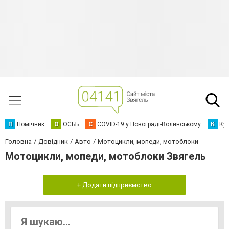
П
Помічник
О
ОСББ
C
COVID-19 у Новограді-Волинському
К
Кур
Головна
Довідник
Авто
Мотоцикли, мопеди, мотоблоки
Мотоцикли, мопеди, мотоблоки Звягель
+ Додати підприємство