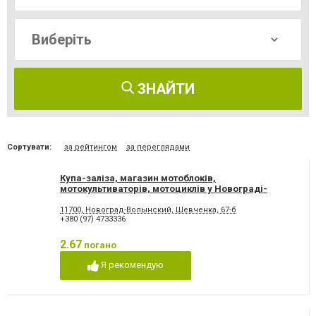
ЗНАЙТИ
Сортувати:
за рейтингом
за переглядами
Купа-заліза, магазин мотоблоків,
мотокультиваторів, мотоциклів у Новограді-
Волинському
11700, Новоград-Волынский, Шевченка, 67-б
+380 (97) 4733336
2.67
погано
Я рекомендую