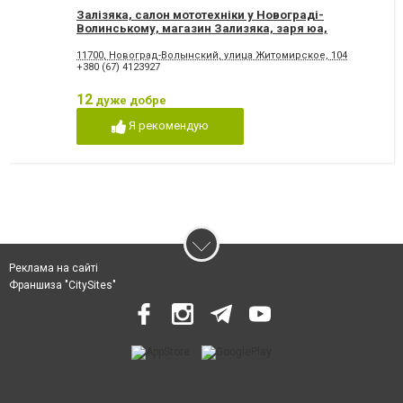
Залізяка, салон мототехніки у Новограді-
Волинському, магазин Зализяка, заря юа,
zaria.ua, зарія
11700, Новоград-Волынский, улица Житомирское, 104
+380 (67) 4123927
12
дуже добре
Я рекомендую
Реклама на сайті
Франшиза "CitySites"