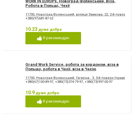
WORK ІN EUROPE, Новоград-Волинський, Віза,
Робота в Польщі, Чехії
11700, Новоград-Волинський, вулиця Замкова, 22, 2-й поверх, о
+380(97)681-87-52
10.23
дуже добре
Я рекомендую
Grand Work Service, робота за кордоном, віза в
Польщу, робота в Чехії, віза в Чехію
11700, Новоград-Волинський, Гагаріна , 3, 3-й поверх (приміщен
+380(67)100-89-97
,
+380(73)374-79-97
,
+380(73)997-00-97
10.9
дуже добре
Я рекомендую