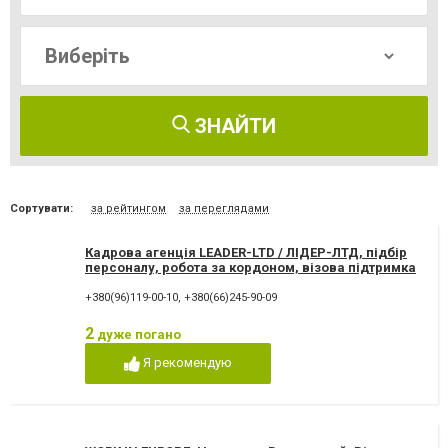
ЗНАЙТИ
Сортувати:
за рейтингом
за переглядами
Кадрова агенція LEADER-LTD / ЛІДЕР-ЛТД, підбір
персоналу, робота за кордоном, візова підтримка
+380(96)119-00-10
,
+380(66)245-90-09
2
дуже погано
Я рекомендую