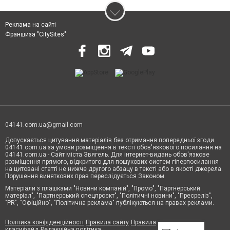
Реклама на сайті
Франшиза "CitySites"
04141.com.ua@gmail.com
Допускається цитування матеріалів без отримання попередньої згоди
04141.com.ua за умови розміщення в тексті обов'язкового посилання на
04141.com.ua - Сайт міста Звягель. Для інтернет-видань обов'язкове
розміщення прямого, відкритого для пошукових систем гіперпосилання
на цитовані статті не нижче другого абзацу в тексті або в якості джерела.
Порушення виняткових прав переслідується Законом.
Матеріали з плашками "Новини компаній", "Промо", "Партнерський
матеріал", "Партнерський спецпроєкт", "Політичні новини", "Пресреліз",
"PR", "Офіційно", "Політична реклама" публікуються на правах реклами.
Політика конфіденційності
Правила сайту
Правила
класифайд
Редакційна політика