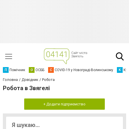
П
Помічник
О
ОСББ
C
COVID-19 у Новограді-Волинському
К
Кур
Головна
Довідник
Робота
Робота в Звягелі
+ Додати підприємство