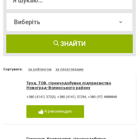
ЗНАЙТИ
Сортувати:
за рейтингом
за переглядами
Труд, ТОВ, гірничодобувне підприємство
Новоград-Волинського району
+380 (4141) 37320
,
+380 (4141) 37294
,
+380 (97) 4888848
Я рекомендую
Горизонт, Кооператив, гірничодобувне