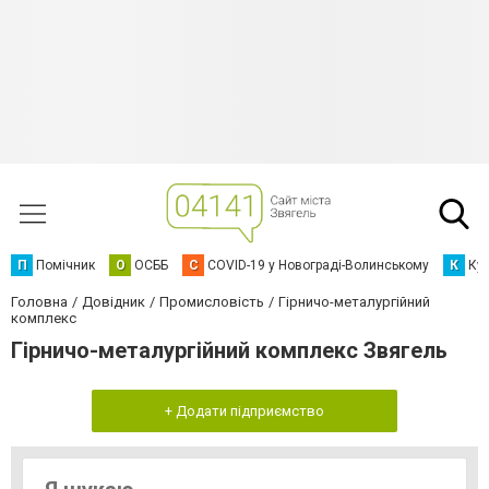
П
Помічник
О
ОСББ
C
COVID-19 у Новограді-Волинському
К
Кур
Головна
Довідник
Промисловість
Гірничо-металургійний
комплекс
Гірничо-металургійний комплекс Звягель
+ Додати підприємство