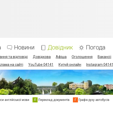
а
Новини
Довідник
Погода
ання та відповіді
Довідкова
Афіша
Оголошення
Вакансії
клама на сайті
YouTube 04141
Купуй онлайн
Instagram 0414
си англійської мови
П
Переклад документів
Г
Графік руху автобусів