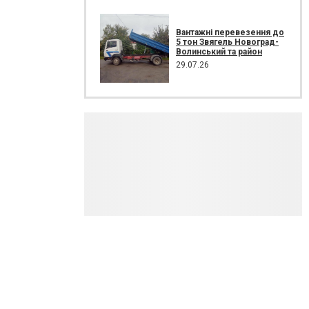
Вантажні перевезення до
5 тон Звягель Новоград-
Волинський та район
29.07.26