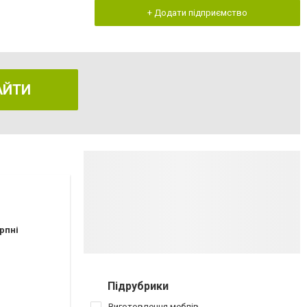
+ Додати підприємство
АЙТИ
рпні
Підрубрики
Виготовлення меблів