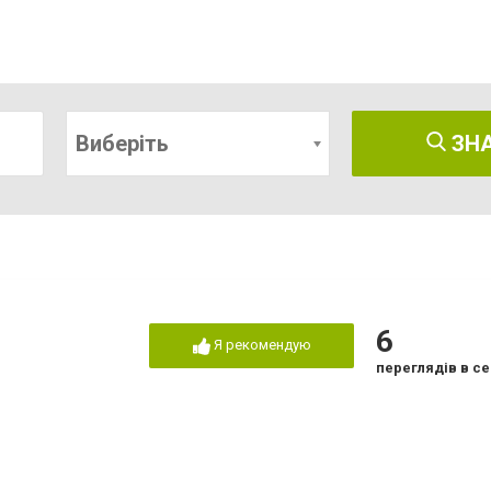
Виберіть
ЗН
6
Я рекомендую
переглядів в се