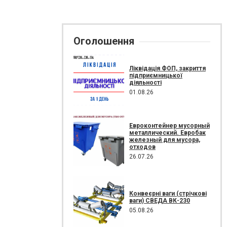
Оголошення
Ліквідація ФОП, закриття
підприємницької
діяльності
01.08.26
Евроконтейнер мусорный
металлический. Евробак
железный для мусора,
отходов
26.07.26
Конвеєрні ваги (стрічкові
ваги) СВЕДА ВК-230
05.08.26