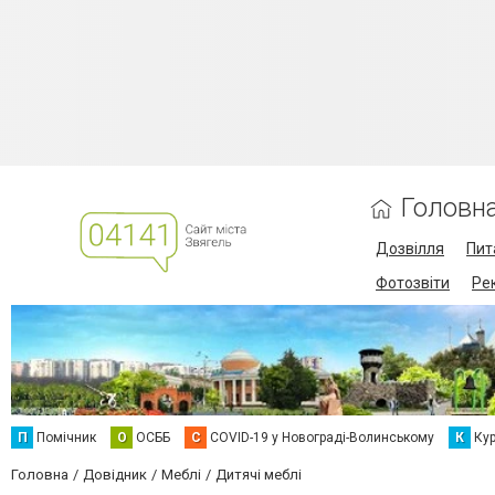
Головн
Дозвілля
Пит
Фотозвіти
Ре
П
Помічник
О
ОСББ
C
COVID-19 у Новограді-Волинському
К
Кур
Головна
Довідник
Меблі
Дитячі меблі