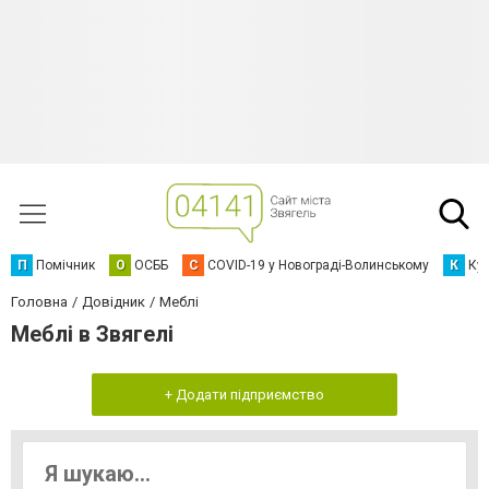
П
Помічник
О
ОСББ
C
COVID-19 у Новограді-Волинському
К
Кур
Головна
Довідник
Меблі
Меблі в Звягелі
+ Додати підприємство