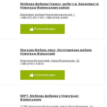
Меблева фабрика Гермес, меблі у м. Баранівка та
Новоград-Волинському районі
Баранівка, вулиця Новокомсомольска, 1
+380 (97) 591-7-591
,
+380 (4144) 42440
Я рекомендую
Магазин Мебель плюс, Изготовление мебели
Новоград-Волынский
Новоград-Волынский, улица Вокзальная, 22
+380 (4141) 3-54-61
Я рекомендую
МІРТ, Меблева фабрика у Новограді-
Волинському
11700, Новоград-Волынский, улица Леси Украинки, 1-а