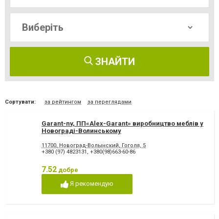
ЗНАЙТИ
Сортувати:
за рейтингом
за переглядами
Garant-nv, ПП«Alex-Garant» виробництво меблів у
Новограді-Волинському
11700, Новоград-Волынский, Гоголя, 5
+380 (97) 4823131
,
+380(98)663-60-86
7.52
добре
Я рекомендую