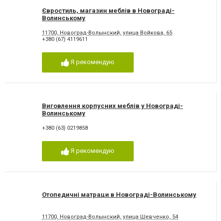
Євростиль, магазин меблів в Новограді-
Волинському
11700, Новоград-Волынский, улица Войкова, 65
+380 (67) 4119611
Я рекомендую
Виговлення корпусних меблів у Новограді-
Волинському
+380 (63) 0219858
Я рекомендую
Отопедичні матраци в Новограді-Волинському
11700, Новоград-Волынский, улица Шевченко, 54