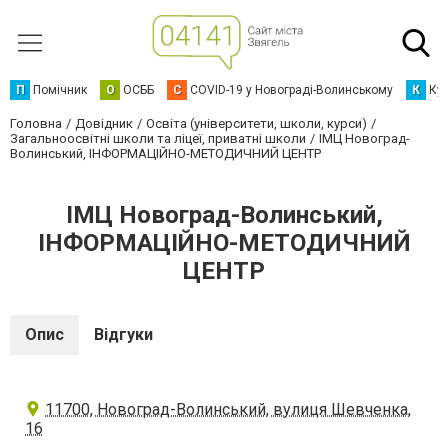
П
Помічник
О
ОСББ
C
COVID-19 у Новограді-Волинському
К
Кур
Головна
Довідник
Освіта (університети, школи, курси)
Загальноосвітні школи та ліцеї, приватні школи
ІМЦ Новоград-
Волинський, ІНФОРМАЦІЙНО-МЕТОДИЧНИЙ ЦЕНТР
ІМЦ Новоград-Волинський,
ІНФОРМАЦІЙНО-МЕТОДИЧНИЙ
ЦЕНТР
Опис
Відгуки
11700, Новоград-Волинський, вулиця Шевченка,
16