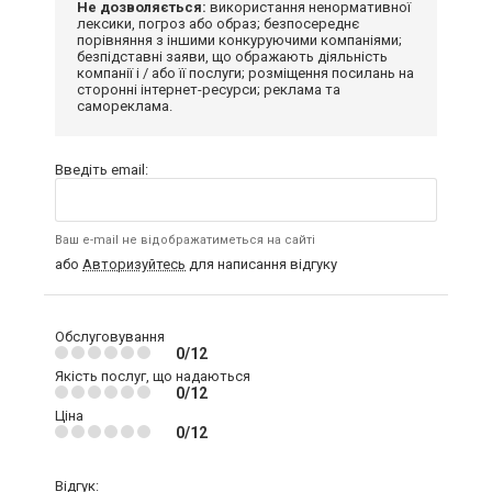
Не дозволяється:
використання ненормативної
лексики, погроз або образ; безпосереднє
порівняння з іншими конкуруючими компаніями;
безпідставні заяви, що ображають діяльність
компанії і / або її послуги; розміщення посилань на
сторонні інтернет-ресурси; реклама та
самореклама.
Введіть email:
Ваш e-mail не відображатиметься на сайті
або
Авторизуйтесь
для написання відгуку
Обслуговування
0/12
Якість послуг, що надаються
0/12
Ціна
0/12
Відгук: