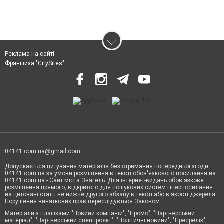
Реклама на сайті
Франшиза "CitySites"
04141.com.ua@gmail.com
Допускається цитування матеріалів без отримання попередньої згоди
04141.com.ua за умови розміщення в тексті обов'язкового посилання на
04141.com.ua - Сайт міста Звягель. Для інтернет-видань обов'язкове
розміщення прямого, відкритого для пошукових систем гіперпосилання
на цитовані статті не нижче другого абзацу в тексті або в якості джерела.
Порушення виняткових прав переслідується Законом.
Матеріали з плашками "Новини компаній", "Промо", "Партнерський
матеріал", "Партнерський спецпроєкт", "Політичні новини", "Пресреліз",