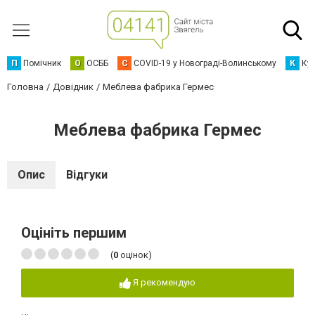
П
Помічник
О
ОСББ
C
COVID-19 у Новограді-Волинському
К
Кур
Головна
Довідник
Меблева фабрика Гермес
Меблева фабрика Гермес
Опис
Відгуки
Оцініть першим
(
0
оцінок)
Я рекомендую