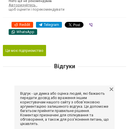
Ніхто ще не рекомендував
Авторизуйтесь
,
щоб оцінити і порекомендувати
Reddit
Telegram
Viber
WhatsApp
Це моє підприємство
Відгуки
Відгук - це думка або оцінка людей, які бажають
передати досвід або враження іншим
користувачам нашого сайту з обов'язковою
аргументацією залишеного відгука. Це допоможе
багатьом прийняти правильне рішення.
Коментарі призначені для спілкування та
обговорення, а також для роз'яснення питань, що
цікавлять.