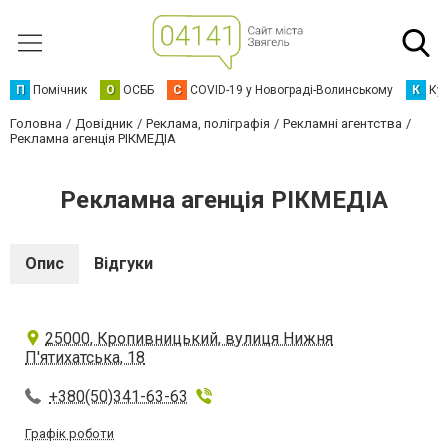
П
Помічник
О
ОСББ
C
COVID-19 у Новограді-Волинському
К
Кур
Головна
Довідник
Реклама, поліграфія
Рекламні агентства
Рекламна агенція РІКМЕДІА
Рекламна агенція РІКМЕДІА
Опис
Відгуки
25000, Кропивницький, вулиця Нижня
П'ятихатська, 18
+380(50)341-63-63
Графік роботи