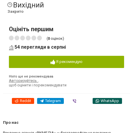
Вихідний
Закрито
Оцініть першим
(
0
оцінок)
54 перегляди в серпні
Я рекомендую
Ніхто ще не рекомендував
Авторизуйтесь
,
щоб оцінити і порекомендувати
Reddit
Telegram
Viber
WhatsApp
Про нас
Рекламна агенція «РІКМЕДІА» — багатопрофільне рекламно-