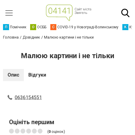
П
Помічник
О
ОСББ
C
COVID-19 у Новограді-Волинському
К
Кур
Головна
Довідник
Малюю картини і не тільки
Малюю картини і не тільки
Опис
Відгуки
0636154551
Оцініть першим
(
0
оцінок)