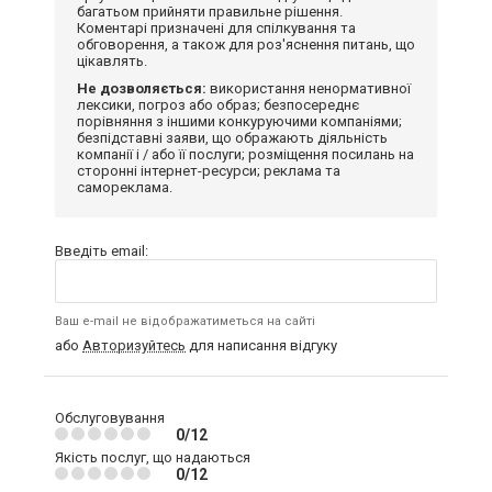
багатьом прийняти правильне рішення.
Коментарі призначені для спілкування та
обговорення, а також для роз'яснення питань, що
цікавлять.
Не дозволяється:
використання ненормативної
лексики, погроз або образ; безпосереднє
порівняння з іншими конкуруючими компаніями;
безпідставні заяви, що ображають діяльність
компанії і / або її послуги; розміщення посилань на
сторонні інтернет-ресурси; реклама та
самореклама.
Введіть email:
Ваш e-mail не відображатиметься на сайті
або
Авторизуйтесь
для написання відгуку
Обслуговування
0/12
Якість послуг, що надаються
0/12