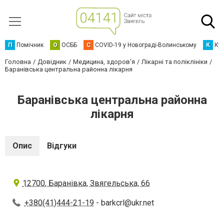
П
Помічник
О
ОСББ
C
COVID-19 у Новограді-Волинському
К
Кур
Головна
Довідник
Медицина, здоров'я
Лікарні та поліклініки
Баранівська центральна районна лікарня
Баранівська центральна районна
лікарня
Опис
Відгуки
12700, Баранівка, Звягельська, 66
+380(41)444-21-19
-
barkcrl@ukr.net