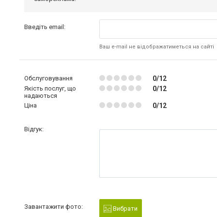
Введіть email:
Ваш e-mail не відображатиметься на сайті
Обслуговування
0/12
Якість послуг, що
0/12
надаються
Ціна
0/12
Відгук:
Завантажити фото:
Вибрати