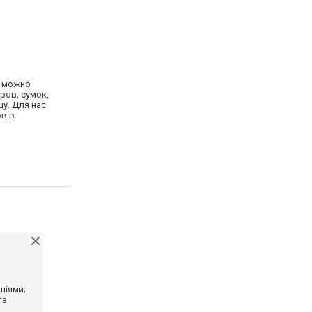
е можно
ров, сумок,
у. Для нас
ов в
ніями;
та