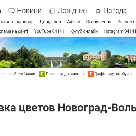
а
Новини
Довідник
Погода
ання та відповіді
Довідкова
Афіша
Оголошення
Вакансії
клама на сайті
YouTube 04141
Купуй онлайн
Instagram 0414
си англійської мови
П
Переклад документів
Г
Графік руху автобусів
вка цветов Новоград-Вол