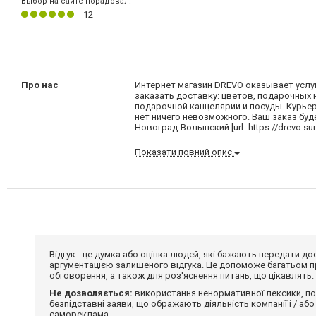
Выбор на сайте порадовал!
12
Про нас
Интернет магазин DREVO оказывает услу
заказать доставку: цветов, подарочных 
подарочной канцелярии и посуды. Курье
нет ничего невозможного. Ваш заказ бу
Новоград-Волынский [url=https://drevo.su
Показати повний опис
Відгук - це думка або оцінка людей, які бажають передати 
аргументацією залишеного відгука. Це допоможе багатьом пр
обговорення, а також для роз'яснення питань, що цікавлять.
Не дозволяється:
використання ненормативної лексики, по
безпідставні заяви, що ображають діяльність компанії і / або
самореклама.