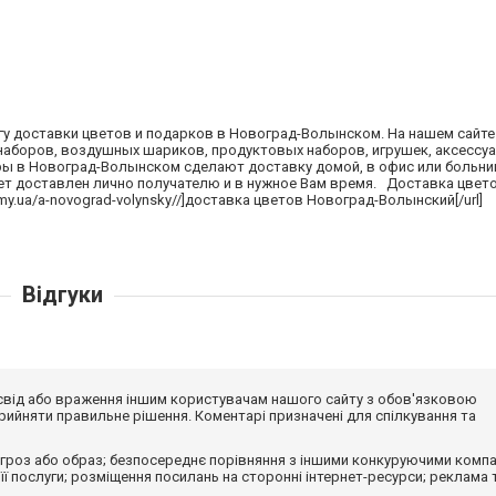
гу доставки цветов и подарков в Новоград-Волынском. На нашем сайт
наборов, воздушных шариков, продуктовых наборов, игрушек, аксессуа
ры в Новоград-Волынском сделают доставку домой, в офис или больниц
дет доставлен лично получателю и в нужное Вам время. Доставка цвет
my.ua/a-novograd-volynsky//]доставка цветов Новоград-Волынский[/url]
Відгуки
досвід або враження іншим користувачам нашого сайту з обов'язковою
ийняти правильне рішення. Коментарі призначені для спілкування та
гроз або образ; безпосереднє порівняння з іншими конкуруючими компа
 її послуги; розміщення посилань на сторонні інтернет-ресурси; реклама 