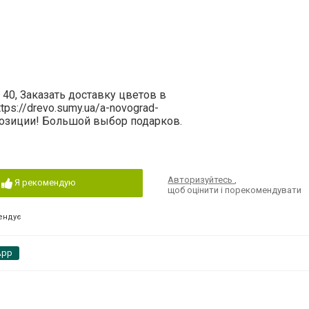
40, Заказать доставку цветов в
ps://drevo.sumy.ua/a-novograd-
позиции! Большой выбор подарков.
Авторизуйтесь
,
Я рекомендую
щоб оцінити і порекомендувати
ендує
App