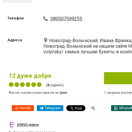
Телефон
380507599255
Адреса
Новоград-Волынский, Ивана Франка, 
Новоград-Волынский на нашем сайте htt
volynsky/ самые лучшие букеты и ком
12
дуже добре
(
6
оцінок)
1 людина реком
Високі оцінки користувачів за
Ціна
Reddit
Telegram
Viber
Whats
DREVO jelaniy