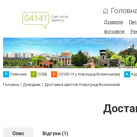
Головн
Дозвілля
Пит
Фотозвіти
Ре
П
Помічник
О
ОСББ
C
COVID-19 у Новограді-Волинському
К
Кур
Головна
Довідник
Доставка цветов Новоград-Волынский
Доста
Опис
Відгуки (1)