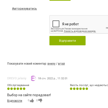
Авторизуватись
Відправити
Показувати новий коментар:
внизу
/
вгорі
DREVO jelaniy
18 січ. 2022 р., 11:32:01
Обслуговування
Якість послуг, що надаютьс
Выбор на сайте порадовал!
0
0
Відповісти