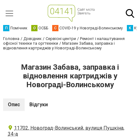
П
Помічник
О
ОСББ
C
COVID-19 у Новограді-Волинському
К
Кур
Головна
Довідник
Сервісні центри
Ремонт і налаштування
офісної техніки та оргтехніки
Магазин Забава, заправка і
відновлення картриджів у Новограді-Волинському
Магазин Забава, заправка і
відновлення картриджів у
Новограді-Волинському
Опис
Відгуки
11702, Новоград-Волинський, вулиця Пушкіна,
34-а