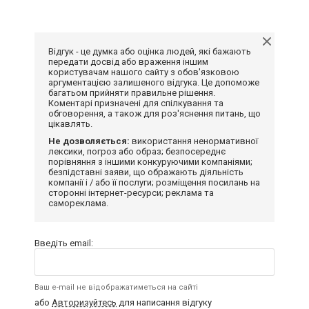
Відгук - це думка або оцінка людей, які бажають
передати досвід або враження іншим
користувачам нашого сайту з обов'язковою
аргументацією залишеного відгука. Це допоможе
багатьом прийняти правильне рішення.
Коментарі призначені для спілкування та
обговорення, а також для роз'яснення питань, що
цікавлять.
Не дозволяється:
використання ненормативної
лексики, погроз або образ; безпосереднє
порівняння з іншими конкуруючими компаніями;
безпідставні заяви, що ображають діяльність
компанії і / або її послуги; розміщення посилань на
сторонні інтернет-ресурси; реклама та
самореклама.
Введіть email:
Ваш e-mail не відображатиметься на сайті
або
Авторизуйтесь
для написання відгуку