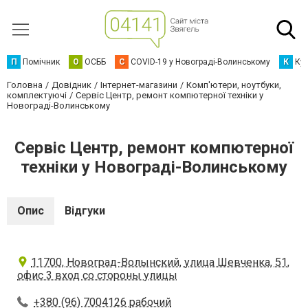
П
Помічник
О
ОСББ
C
COVID-19 у Новограді-Волинському
К
Кур
Головна
Довідник
Інтернет-магазини
Комп'ютери, ноутбуки,
комплектуючі
Сервіс Центр, ремонт компютерної техніки у
Новограді-Волинському
Сервіс Центр, ремонт компютерної
техніки у Новограді-Волинському
Опис
Відгуки
11700, Новоград-Волынский, улица Шевченка, 51,
офис 3 вход со стороны улицы
+380 (96) 7004126 рабочий