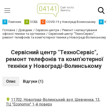
П
Помічник
О
ОСББ
C
COVID-19 у Новограді-Волинському
К
Кур
Головна
Довідник
Сервісні центри
Ремонт і налаштування
офісної техніки та оргтехніки
Сервісний центр "ТехноСервіс",
ремонт телефонів та комп'ютерної техніки у Новограді-Волинському
Сервісний центр "ТехноСервіс",
ремонт телефонів та комп'ютерної
техніки у Новограді-Волинському
Опис
Відгуки (1)
11702, Новоград-Волинський, вул. Шевченка, 13,
ТЦ "Economix" 1-й поверх