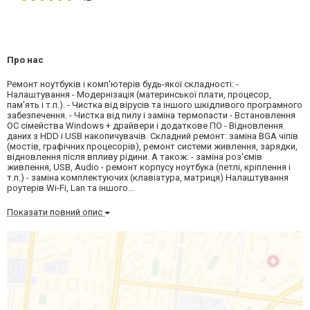
Про нас
Ремонт ноутбуків і комп'ютерів будь-якої складності: -
Налаштування - Модернізація (материнської плати, процесор,
пам'ять і т.п.). - Чистка від вірусів та іншого шкідливого програмного
забезпечення. - Чистка від пилу і заміна термопасти - Встановлення
ОС сімейства Windows + драйвери і додаткове ПО - Відновлення
даних з HDD і USB накопичувачів. Складний ремонт: заміна BGA чіпів
(мостів, графічних процесорів), ремонт системи живлення, зарядки,
відновлення після впливу рідини. А також: - заміна роз'ємів
живлення, USB, Audio - ремонт корпусу ноутбука (петлі, кріплення і
т.п.) - заміна комплектуючих (клавіатура, матриця) Налаштування
роутерів Wi-Fi, Lan та іншого...
Показати повний опис