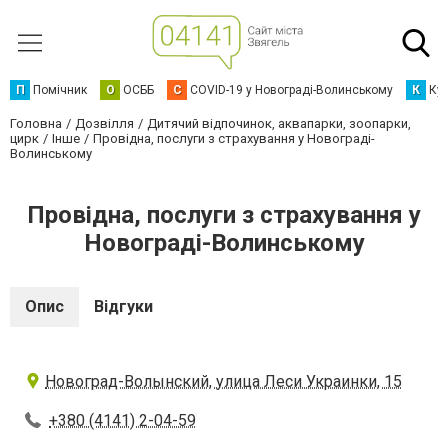
П
Помічник
О
ОСББ
C
COVID-19 у Новограді-Волинському
К
Кур
Головна
Дозвілля
Дитячий відпочинок, аквапарки, зоопарки,
цирк
Інше
Провідна, послуги з страхування у Новограді-
Волинському
Провідна, послуги з страхування у
Новограді-Волинському
Опис
Відгуки
Новоград-Волынский, улица Леси Украинки, 15
+380 (4141) 2-04-59